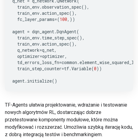
q_net
=
q_network
.
QNetwork
(
train_env
.
observation_spec
(),
train_env
.
action_spec
(),
fc_layer_params
=
(
100
,))
agent
=
dqn_agent
.
DqnAgent
(
train_env
.
time_step_spec
(),
train_env
.
action_spec
(),
q_network
=
q_net
,
optimizer
=
optimizer
,
td_errors_loss_fn
=
common
.
element_wise_squared_lo
train_step_counter
=
tf
.
Variable
(
0
))
agent
.
initialize
()
TF-Agents ułatwia projektowanie, wdrażanie i testowanie
nowych algorytmów RL, dostarczając dobrze
przetestowane komponenty modułowe, które można
modyfikować i rozszerzać. Umożliwia szybką iterację kodu,
z dobrą integracją testów i benchmarkingiem.