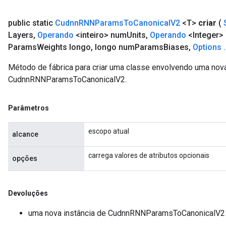
public static
Cudnn
RNNParams
To
Canonical
V2
<T>
criar
(
Layers
,
Operando
<inteiro> num
Units
,
Operando
<Integer> 
Params
Weights longo
,
longo num
Params
Biases
,
Options
.
Método de fábrica para criar uma classe envolvendo uma nov
CudnnRNNParamsToCanonicalV2.
Parâmetros
escopo atual
alcance
carrega valores de atributos opcionais
opções
Devoluções
uma nova instância de CudnnRNNParamsToCanonicalV2