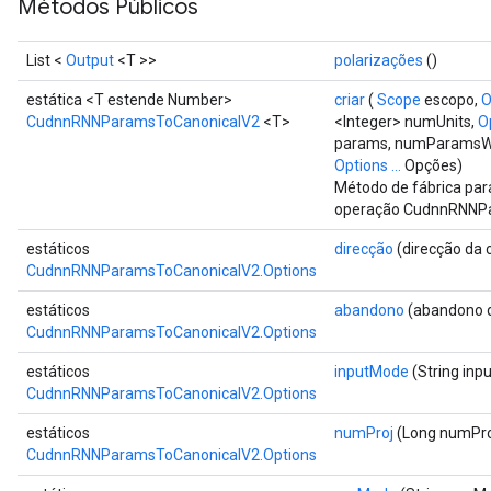
Métodos Públicos
List <
Output
<T >>
polarizações
()
estática <T estende Number>
criar
(
Scope
escopo,
O
ryTensorBatch
CudnnRNNParamsToCanonicalV2
<T>
<Integer> numUnits,
O
dTensorBatch
params, numParamsWe
Options ...
Opções)
Método de fábrica par
operação CudnnRNNP
estáticos
direcção
(direcção da 
CudnnRNNParamsToCanonicalV2.Options
estáticos
abandono
(abandono d
CudnnRNNParamsToCanonicalV2.Options
estáticos
inputMode
(String inp
CudnnRNNParamsToCanonicalV2.Options
rBatch
estáticos
numProj
(Long numPro
CudnnRNNParamsToCanonicalV2.Options
Batch