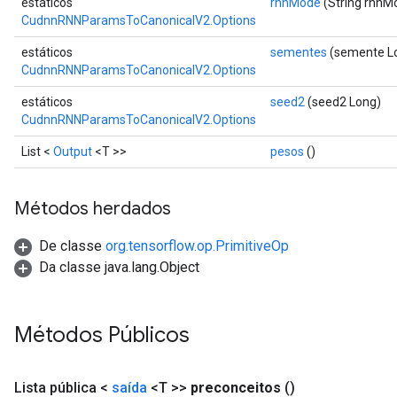
estáticos
rnnMode
(String rnnM
CudnnRNNParamsToCanonicalV2.Options
atch
estáticos
sementes
(semente L
CudnnRNNParamsToCanonicalV2.Options
estáticos
seed2
(seed2 Long)
CudnnRNNParamsToCanonicalV2.Options
List <
Output
<T >>
pesos
()
Métodos herdados
De classe
org.tensorflow.op.PrimitiveOp
Da classe java.lang.Object
Métodos Públicos
Lista pública <
saída
<T >>
preconceitos
()