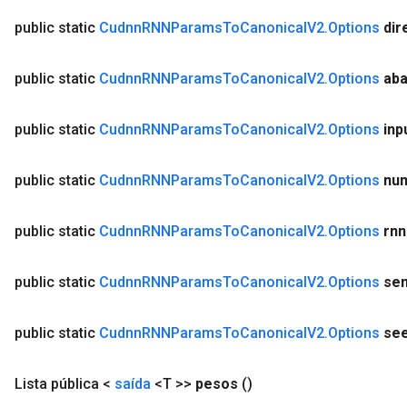
public static
Cudnn
RNNParams
To
Canonical
V2
.
Options
dir
public static
Cudnn
RNNParams
To
Canonical
V2
.
Options
ab
public static
Cudnn
RNNParams
To
Canonical
V2
.
Options
inp
public static
Cudnn
RNNParams
To
Canonical
V2
.
Options
nu
public static
Cudnn
RNNParams
To
Canonical
V2
.
Options
rnn
public static
Cudnn
RNNParams
To
Canonical
V2
.
Options
se
public static
Cudnn
RNNParams
To
Canonical
V2
.
Options
se
Lista pública <
saída
<T >>
pesos
()