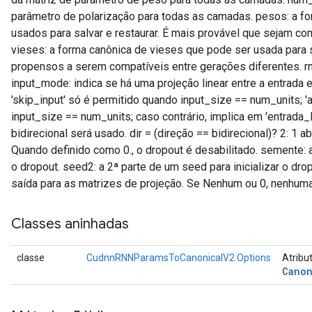
parâmetro de polarização para todas as camadas. pesos: a 
usados ​​para salvar e restaurar. É mais provável que sejam c
vieses: a forma canônica de vieses que pode ser usada para s
propensos a serem compatíveis entre gerações diferentes. r
input_mode: indica se há uma projeção linear entre a entrada e
'skip_input' só é permitido quando input_size == num_units; 'a
input_size == num_units; caso contrário, implica em 'entrada_l
bidirecional será usado. dir = (direção == bidirecional)? 2: 1
Quando definido como 0., o dropout é desabilitado. semente: a
o dropout. seed2: a 2ª parte de um seed para inicializar o dr
saída para as matrizes de projeção. Se Nenhum ou 0, nenhuma
Classes aninhadas
classe
CudnnRNNParamsToCanonicalV2.Options
Atribu
Canon