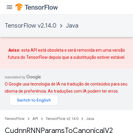
TensorFlow v2.14.0
Java
Aviso:
esta API está obsoleta e será removida em uma versão
futura do TensorFlow depois que
a substituição
estiver estável.
O Google usa tecnologia de IA na tradução de conteúdos para seu
idioma de preferência. As traduções com IA podem ter erros.
TensorFlow
API
TensorFlow v2.14.0
Java
Cudnn
RNNParams
To
Canonical
V2