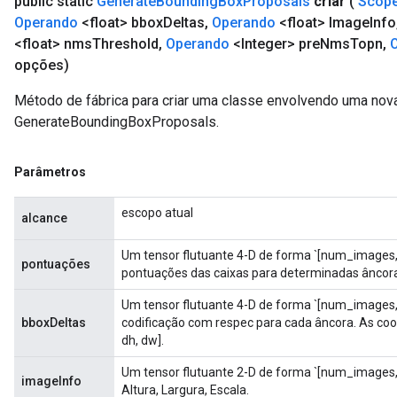
public static
Generate
Bounding
Box
Proposals
criar
(
Scop
Operando
<float> bbox
Deltas
,
Operando
<float> Image
Info
rs
<float> nms
Threshold
,
Operando
<Integer> pre
Nms
Topn
,
tDescentParameters
opções)
Método de fábrica para criar uma classe envolvendo uma nov
GenerateBoundingBoxProposals.
Parâmetros
escopo atual
alcance
Um tensor flutuante 4-D de forma `[num_images,
pontuações
pontuações das caixas para determinadas âncor
Um tensor flutuante 4-D de forma `[num_images, 
bboxDeltas
codificação com respec para cada âncora. As coo
dh, dw].
Um tensor flutuante 2-D de forma `[num_images
imageInfo
Altura, Largura, Escala.