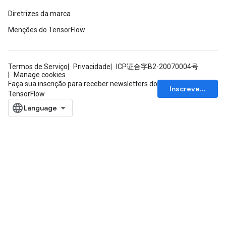
Diretrizes da marca
Menções do TensorFlow
Termos de Serviço
Privacidade
ICP证合字B2-20070004号
Manage cookies
Faça sua inscrição para receber newsletters do
Inscrever-se
TensorFlow
ize
Requantize
ize