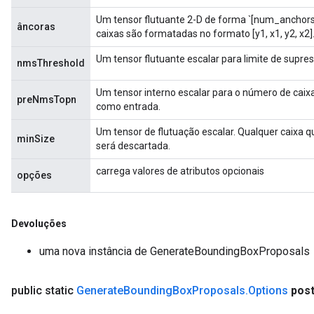
Um tensor flutuante 2-D de forma `[num_anchors,
âncoras
caixas são formatadas no formato [y1, x1, y2, x2]
Um tensor flutuante escalar para limite de supr
nmsThreshold
Um tensor interno escalar para o número de cai
preNmsTopn
como entrada.
Um tensor de flutuação escalar. Qualquer caixa
minSize
será descartada.
carrega valores de atributos opcionais
opções
Devoluções
uma nova instância de GenerateBoundingBoxProposals
public static
Generate
Bounding
Box
Proposals
.
Options
pos