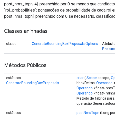
post_nms_topn, 4], preenchido por 0 se menos que candidat
`roi_probabilities`: pontuações de probabilidade de cada roi e
post_nms_topn], preenchido com 0 se necessário, classifica
Classes aninhadas
classe
GenerateBoundingBoxProposals.Options
Atribut
Propos
Métodos Públicos
estáticos
criar
(
Scope
escopo,
Op
GenerateBoundingBoxProposals
bboxDeltas,
Operando
<
Operando
<float> nmsT
Operando
<float> minS
Método de fábrica para
operação GenerateBou
estáticos
postNmsTopn
(Long po