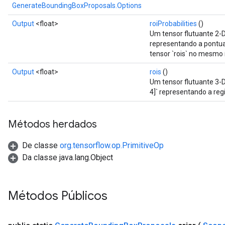
GenerateBoundingBoxProposals.Options
Output
<float>
roiProbabilities
()
Um tensor flutuante 2
representando a pontua
tensor `rois` no mesmo 
Output
<float>
rois
()
Um tensor flutuante 3
4]` representando a reg
rs
Métodos herdados
mParameters
rs
De classe
org.tensorflow.op.PrimitiveOp
Parameters
Da classe java.lang.Object
rParameters
Parameters
Métodos Públicos
ters
arameters
meters