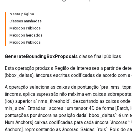
Nesta página
Classes aninhadas
Métodos Públicos
Métodos herdados
Métodos Públicos
GenerateBoundingBoxProposals
classe final públicas
Esta operação produz a Região de Interesses a partir de det
(bbox_deltas), âncoras escritas codificadas de acordo com a
A operação seleciona as caixas de pontuação `pre_nms_topn`
âncoras, aplica supressão não máxima em caixas sobrepostas
(iou) superior a` nms_threshold`, descartando as caixas onde 
min_size`. Entradas: `scores`: um tensor 4D de forma [Batch,
pontuações por âncora na posição dada` bbox_deltas`: é um te
Num Anchors] caixas codificadas para cada âncora `âncoras '
Anchors], representando as âncoras. Saídas: `rois`: RoIs de s