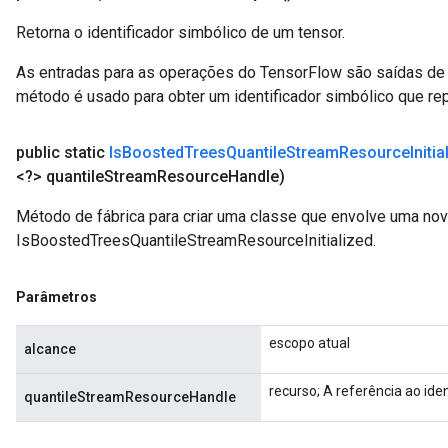
Retorna o identificador simbólico de um tensor.
As entradas para as operações do TensorFlow são saídas de 
método é usado para obter um identificador simbólico que rep
public static
Is
Boosted
Trees
Quantile
Stream
Resource
Initi
<?> quantile
Stream
Resource
Handle)
Método de fábrica para criar uma classe que envolve uma no
IsBoostedTreesQuantileStreamResourceInitialized.
Parâmetros
escopo atual
alcance
recurso; A referência ao iden
quantileStreamResourceHandle