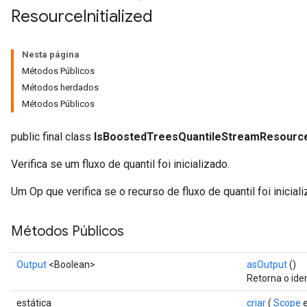
Resource
Initialized
Nesta página
Métodos Públicos
Métodos herdados
Métodos Públicos
public final class
IsBoostedTreesQuantileStreamResourceI
Verifica se um fluxo de quantil foi inicializado.
Um Op que verifica se o recurso de fluxo de quantil foi iniciali
rs
Métodos Públicos
mParameters
rs
Output
<Boolean>
asOutput
()
Parameters
Retorna o ide
rParameters
estática
criar
(
Scope
e