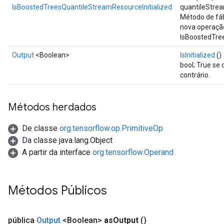
IsBoostedTreesQuantileStreamResourceInitialized
quantileStre
Parameters
Método de fáb
ters
nova operaçã
arameters
IsBoostedTree
meters
Output
<Boolean>
IsInitialized
()
rs
bool; True se 
tDescentParameters
contrário.
Métodos herdados
De classe
org.tensorflow.op.PrimitiveOp
Da classe java.lang.Object
A partir da interface
org.tensorflow.Operand
Métodos Públicos
pública
Output
<Boolean>
as
Output
()