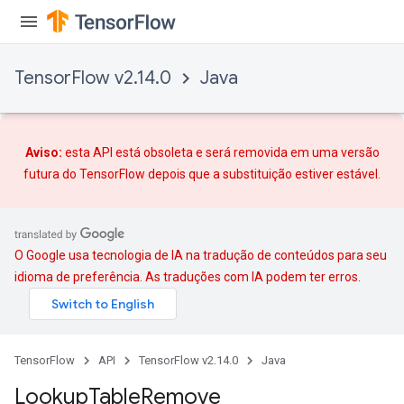
rs
TensorFlow v2.14.0
Java
mParameters
rs
Parameters
Aviso:
esta API está obsoleta e será removida em uma versão
rParameters
futura do TensorFlow depois que
a substituição
estiver estável.
Parameters
ters
arameters
meters
O Google usa tecnologia de IA na tradução de conteúdos para seu
rs
idioma de preferência. As traduções com IA podem ter erros.
tDescentParameters
TensorFlow
API
TensorFlow v2.14.0
Java
Lookup
Table
Remove