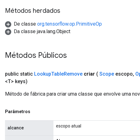
Métodos herdados
De classe
org.tensorflow.op.PrimitiveOp
Da classe java.lang.Object
Métodos Públicos
public static
Lookup
Table
Remove
criar
(
Scope
escopo
,
O
<T> keys)
Método de fábrica para criar uma classe que envolve uma n
Parâmetros
escopo atual
alcance