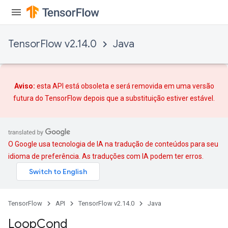
rs
mParameters
rs
TensorFlow v2.14.0
Java
Parameters
rParameters
Parameters
Aviso:
esta API está obsoleta e será removida em uma versão
ters
futura do TensorFlow depois que
a substituição
estiver estável.
arameters
meters
rs
tDescentParameters
O Google usa tecnologia de IA na tradução de conteúdos para seu
idioma de preferência. As traduções com IA podem ter erros.
TensorFlow
API
TensorFlow v2.14.0
Java
Loop
Cond