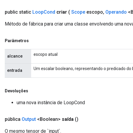
public static
Loop
Cond
criar
(
Scope
escopo
,
Operando
<B
Método de fábrica para criar uma classe envolvendo uma no
Parâmetros
escopo atual
alcance
Um escalar booleano, representando o predicado do 
entrada
Devoluções
uma nova instância de LoopCond
pública
Output
<Boolean>
saída
()
O mesmo tensor de `input`.