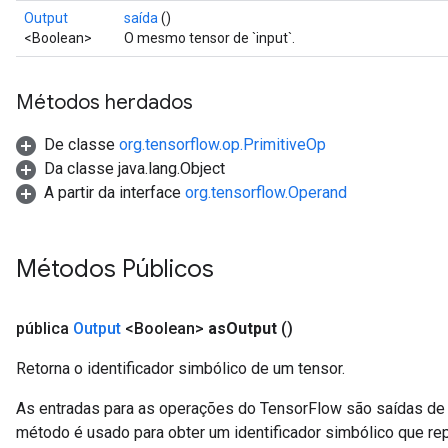
Output
saída
()
<Boolean>
O mesmo tensor de `input`.
Métodos herdados
De classe
org.tensorflow.op.PrimitiveOp
Da classe java.lang.Object
A partir da interface
org.tensorflow.Operand
Métodos Públicos
pública
Output
<Boolean>
as
Output
()
Retorna o identificador simbólico de um tensor.
As entradas para as operações do TensorFlow são saídas de 
método é usado para obter um identificador simbólico que rep