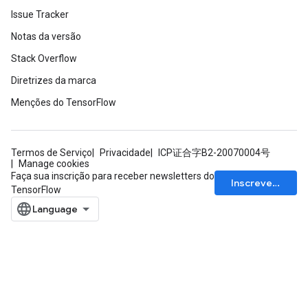
Issue Tracker
Notas da versão
ize
Stack Overflow
Diretrizes da marca
Menções do TensorFlow
Requantize
Termos de Serviço
Privacidade
ICP证合字B2-20070004号
ize
Manage cookies
AndReluAndRequantize
Faça sua inscrição para receber newsletters do
Inscrever-se
u
TensorFlow
uAndRequantize
AndRelu
AndReluAndRequantize
ize