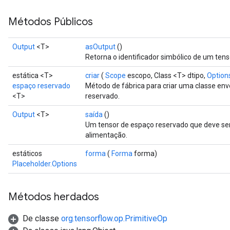
ize
AndReluAndRequantize
Métodos Públicos
u
uAndRequantize
Output
<T>
asOutput
()
Retorna o identificador simbólico de um tens
estática <T>
criar
(
Scope
escopo, Class <T> dtipo,
Options 
AndRelu
espaço reservado
Método de fábrica para criar uma classe e
AndReluAndRequantize
<T>
reservado.
Output
<T>
saída
()
ize
Um tensor de espaço reservado que deve se
alimentação.
Requantize
ize
estáticos
forma
(
Forma
forma)
Placeholder.Options
Métodos herdados
De classe
org.tensorflow.op.PrimitiveOp