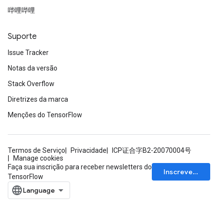
哔哩哔哩
Suporte
Issue Tracker
Notas da versão
Stack Overflow
Diretrizes da marca
m
Menções do TensorFlow
Termos de Serviço
Privacidade
ICP证合字B2-20070004号
rs
Manage cookies
eters
Faça sua inscrição para receber newsletters do
Inscrever-se
ntumParameters
TensorFlow
ters
ropParameters
s