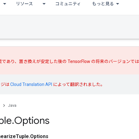
リソース
コミュニティ
もっと見る
推奨であり、
置き換えが
安定した後の TensorFlow の将来のバージョン
ージは
Cloud Translation API
によって翻訳されました。
Java
ple
.
Options
nearizeTuple.Options