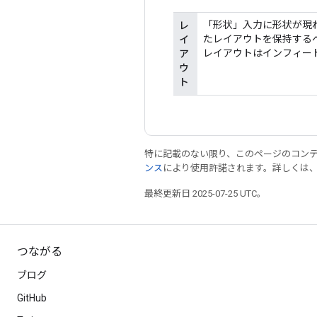
「形状」入力に形状が現
レ
たレイアウトを保持するベ
イ
レイアウトはインフィー
ア
ウ
ト
特に記載のない限り、このページのコン
ンス
により使用許諾されます。詳しくは
最終更新日 2025-07-25 UTC。
つながる
ブログ
GitHub