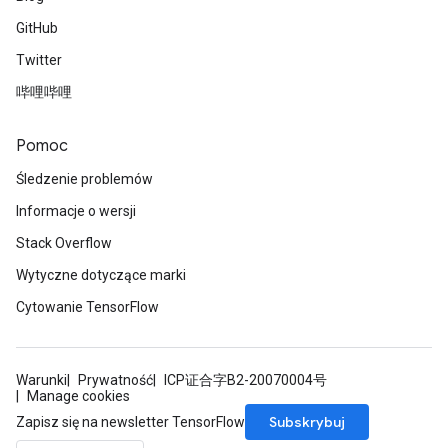
GitHub
Twitter
哔哩哔哩
radAndCsrInput
gradMomentumAndCsrInput
Pomoc
AndCsrInput
Śledzenie problemów
dCsrInput
ndCsrInput
Informacje o wersji
Stack Overflow
Wytyczne dotyczące marki
Cytowanie TensorFlow
Warunki
Prywatność
ICP证合字B2-20070004号
Manage cookies
Subskrybuj
Zapisz się na newsletter TensorFlow