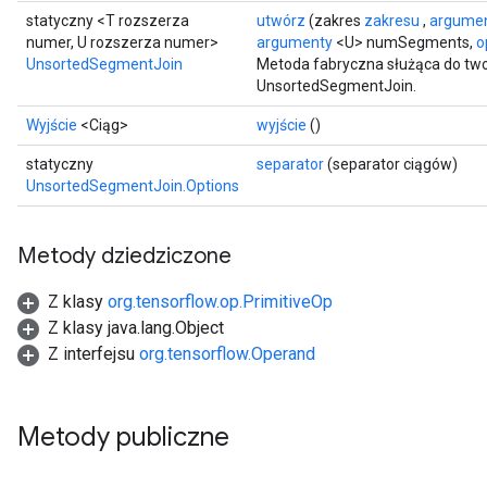
statyczny <T rozszerza
utwórz
(zakres
zakresu
,
argume
numer, U rozszerza numer>
argumenty
<U> numSegments,
o
UnsortedSegmentJoin
Metoda fabryczna służąca do two
UnsortedSegmentJoin.
Wyjście
<Ciąg>
wyjście
()
statyczny
separator
(separator ciągów)
UnsortedSegmentJoin.Options
Metody dziedziczone
Z klasy
org.tensorflow.op.PrimitiveOp
Z klasy java.lang.Object
Z interfejsu
org.tensorflow.Operand
Metody publiczne