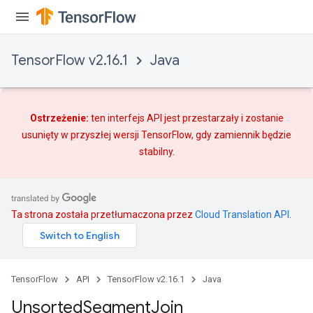
TensorFlow v2.16.1
Java
Ostrzeżenie:
ten interfejs API jest przestarzały i zostanie
usunięty w przyszłej wersji TensorFlow, gdy
zamiennik
będzie
stabilny.
Ta strona została przetłumaczona przez
Cloud Translation API
.
TensorFlow
API
TensorFlow v2.16.1
Java
Unsorted
Segment
Join