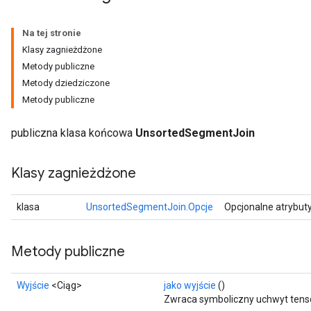
Na tej stronie
Klasy zagnieżdżone
Metody publiczne
Metody dziedziczone
Metody publiczne
publiczna klasa końcowa
UnsortedSegmentJoin
Klasy zagnieżdżone
klasa
UnsortedSegmentJoin.Opcje
Opcjonalne atrybut
Metody publiczne
Wyjście
<Ciąg>
jako wyjście
()
Zwraca symboliczny uchwyt tens