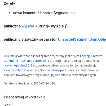
Zwroty
nowa instancja UnsortedSegmentJoin
publiczne
wyjście
<String>
wyjście
()
publiczny statyczny
separator
Unsorted
Segment
Join
.
Opti
O ile nie stwierdzono inaczej, treść tej strony jest objęta
licencją Creative
Commons – uznanie autorstwa 4.0
, a fragmenty kodu są dostępne na
licencji Apache 2.0
. Szczegółowe informacje na ten temat zawierają
zasady dotyczące witryny Google Developers
. Java jest zastrzeżonym
znakiem towarowym firmy Oracle i jej podmiotów stowarzyszonych.
Ostatnia aktualizacja: 2025-07-26 UTC.
Pozostawaj w kontakcie
Blog