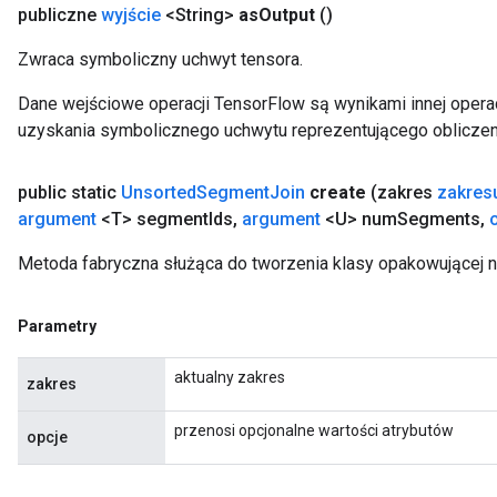
publiczne
wyjście
<String>
as
Output
()
Zwraca symboliczny uchwyt tensora.
Dane wejściowe operacji TensorFlow są wynikami innej operac
uzyskania symbolicznego uchwytu reprezentującego obliczen
public static
Unsorted
Segment
Join
create
(zakres
zakres
argument
<T> segment
Ids
,
argument
<U> num
Segments
,
Metoda fabryczna służąca do tworzenia klasy opakowującej 
Parametry
aktualny zakres
zakres
przenosi opcjonalne wartości atrybutów
opcje