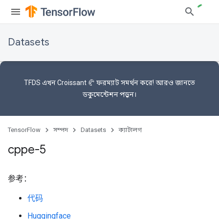
Datasets
TFDS এখন
Croissant 🥐 ফরম্যাট
সমর্থন করে! আরও জানতে
ডকুমেন্টেশন
পড়ুন।
TensorFlow
সম্পদ
Datasets
ক্যাটালগ
cppe-5
参考：
代码
Huggingface