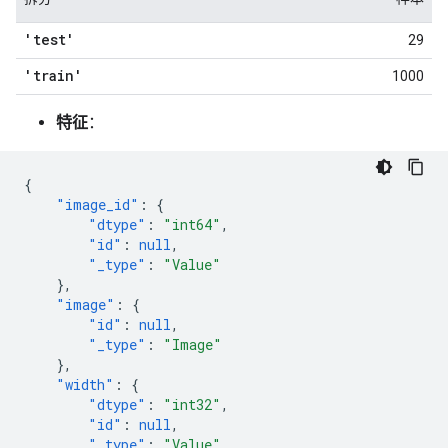
'test'
29
'train'
1000
特征
：
{
"image_id"
:
{
"dtype"
:
"int64"
,
"id"
:
null
,
"_type"
:
"Value"
},
"image"
:
{
"id"
:
null
,
"_type"
:
"Image"
},
"width"
:
{
"dtype"
:
"int32"
,
"id"
:
null
,
"_type"
:
"Value"