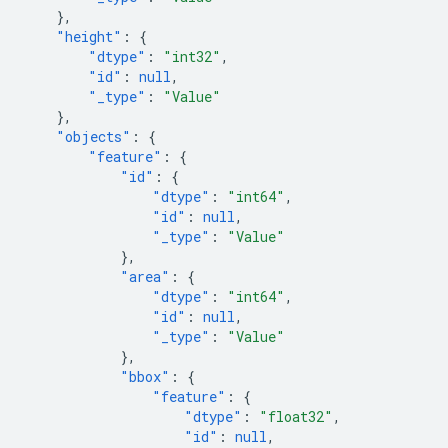
},
"height"
:
{
"dtype"
:
"int32"
,
"id"
:
null
,
"_type"
:
"Value"
},
"objects"
:
{
"feature"
:
{
"id"
:
{
"dtype"
:
"int64"
,
"id"
:
null
,
"_type"
:
"Value"
},
"area"
:
{
"dtype"
:
"int64"
,
"id"
:
null
,
"_type"
:
"Value"
},
"bbox"
:
{
"feature"
:
{
"dtype"
:
"float32"
,
"id"
:
null
,