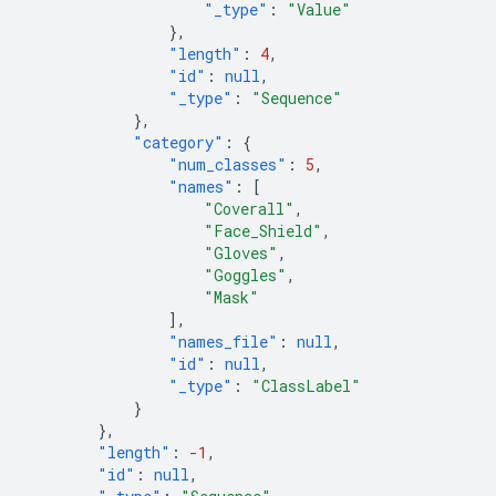
"_type"
:
"Value"
},
"length"
:
4
,
"id"
:
null
,
"_type"
:
"Sequence"
},
"category"
:
{
"num_classes"
:
5
,
"names"
:
[
"Coverall"
,
"Face_Shield"
,
"Gloves"
,
"Goggles"
,
"Mask"
],
"names_file"
:
null
,
"id"
:
null
,
"_type"
:
"ClassLabel"
}
},
"length"
:
-1
,
"id"
:
null
,