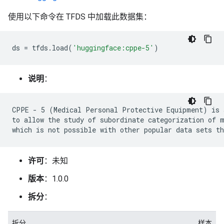
使用以下命令在 TFDS 中加载此数据集：
ds
=
tfds
.
load
(
'huggingface:cppe-5'
)
说明
：
CPPE - 5 (Medical Personal Protective Equipment) is a
to allow the study of subordinate categorization of m
许可
：未知
版本
：1.0.0
拆分
：
拆分
样本