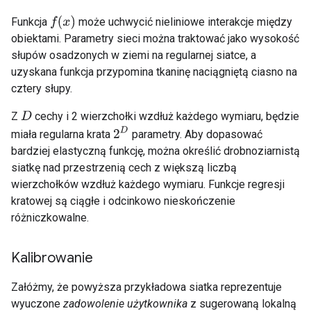
f
(
x
)
Funkcja
może uchwycić nieliniowe interakcje między
obiektami. Parametry sieci można traktować jako wysokość
słupów osadzonych w ziemi na regularnej siatce, a
uzyskana funkcja przypomina tkaninę naciągniętą ciasno na
cztery słupy.
Z
cechy i 2 wierzchołki wzdłuż każdego wymiaru, będzie
D
2
D
miała regularna krata
parametry. Aby dopasować
bardziej elastyczną funkcję, można określić drobnoziarnistą
siatkę nad przestrzenią cech z większą liczbą
wierzchołków wzdłuż każdego wymiaru. Funkcje regresji
kratowej są ciągłe i odcinkowo nieskończenie
różniczkowalne.
Kalibrowanie
Załóżmy, że powyższa przykładowa siatka reprezentuje
wyuczone
zadowolenie użytkownika
z sugerowaną lokalną