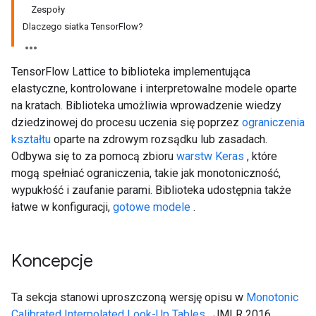
Zespoły
Dlaczego siatka TensorFlow?
TensorFlow Lattice to biblioteka implementująca
elastyczne, kontrolowane i interpretowalne modele oparte
na kratach. Biblioteka umożliwia wprowadzenie wiedzy
dziedzinowej do procesu uczenia się poprzez
ograniczenia
kształtu
oparte na zdrowym rozsądku lub zasadach.
Odbywa się to za pomocą zbioru
warstw Keras
, które
mogą spełniać ograniczenia, takie jak monotoniczność,
wypukłość i zaufanie parami. Biblioteka udostępnia także
łatwe w konfiguracji,
gotowe modele
.
Koncepcje
Ta sekcja stanowi uproszczoną wersję opisu w
Monotonic
Calibrated Interpolated Look-Up Tables
, JMLR 2016.