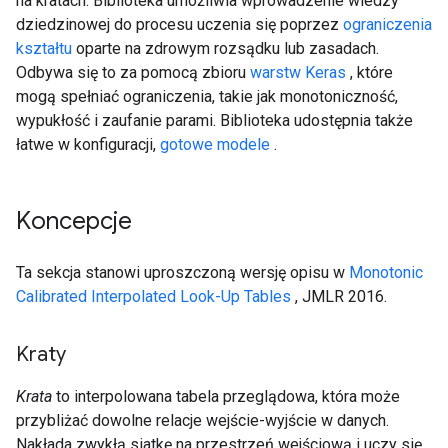
na kratach. Biblioteka umożliwia wprowadzenie wiedzy
dziedzinowej do procesu uczenia się poprzez
ograniczenia
kształtu
oparte na zdrowym rozsądku lub zasadach.
Odbywa się to za pomocą zbioru
warstw Keras
, które
mogą spełniać ograniczenia, takie jak monotoniczność,
wypukłość i zaufanie parami. Biblioteka udostępnia także
łatwe w konfiguracji,
gotowe modele
.
Koncepcje
Ta sekcja stanowi uproszczoną wersję opisu w
Monotonic
Calibrated Interpolated Look-Up Tables
, JMLR 2016.
Kraty
Krata
to interpolowana tabela przeglądowa, która może
przybliżać dowolne relacje wejście-wyjście w danych.
Nakłada zwykłą siatkę na przestrzeń wejściową i uczy się