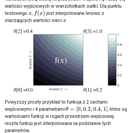
wartości wyjściowych w wierzchołkach siatki. Dla punktu
f
(
x
)
testowego
,
jest interpolowana liniowo z
x
otaczających wartości sieci
.
x
Powyższy prosty przykład to funkcja z 2 cechami
θ
=
[
0
,
0.2
,
0.4
,
1
]
wejściowymi i 4 parametrami:
, które są
wartościami funkcji w rogach przestrzeni wejściowej;
reszta funkcji jest interpolowana na podstawie tych
parametrów.