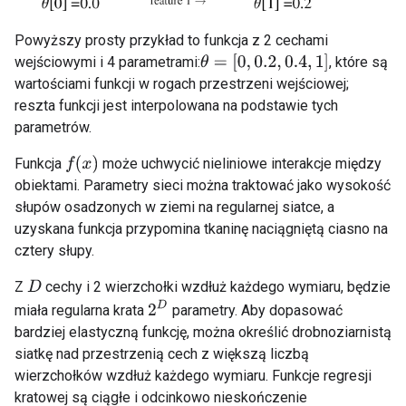
Powyższy prosty przykład to funkcja z 2 cechami
θ
=
[
0
,
0.2
,
0.4
,
1
]
wejściowymi i 4 parametrami:
, które są
wartościami funkcji w rogach przestrzeni wejściowej;
reszta funkcji jest interpolowana na podstawie tych
parametrów.
f
(
x
)
Funkcja
może uchwycić nieliniowe interakcje między
obiektami. Parametry sieci można traktować jako wysokość
słupów osadzonych w ziemi na regularnej siatce, a
uzyskana funkcja przypomina tkaninę naciągniętą ciasno na
cztery słupy.
Z
cechy i 2 wierzchołki wzdłuż każdego wymiaru, będzie
D
2
D
miała regularna krata
parametry. Aby dopasować
bardziej elastyczną funkcję, można określić drobnoziarnistą
siatkę nad przestrzenią cech z większą liczbą
wierzchołków wzdłuż każdego wymiaru. Funkcje regresji
kratowej są ciągłe i odcinkowo nieskończenie