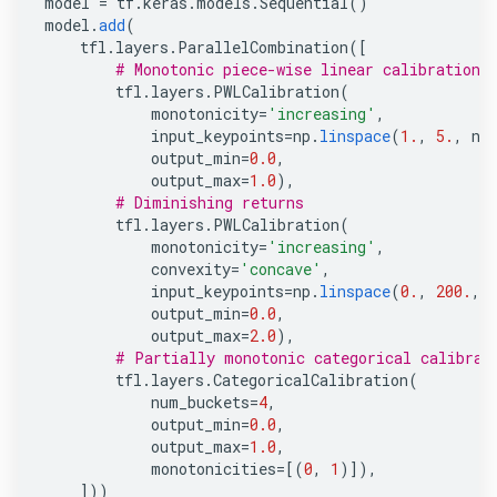
model
=
tf
.
keras
.
models
.
Sequential
()
model
.
add
(
tfl
.
layers
.
ParallelCombination
([
# Monotonic piece-wise linear calibration 
tfl
.
layers
.
PWLCalibration
(
monotonicity
=
'increasing'
,
input_keypoints
=
np
.
linspace
(
1.
,
5.
,
nu
output_min
=
0.0
,
output_max
=
1.0
),
# Diminishing returns
tfl
.
layers
.
PWLCalibration
(
monotonicity
=
'increasing'
,
convexity
=
'concave'
,
input_keypoints
=
np
.
linspace
(
0.
,
200.
,
output_min
=
0.0
,
output_max
=
2.0
),
# Partially monotonic categorical calibrat
tfl
.
layers
.
CategoricalCalibration
(
num_buckets
=
4
,
output_min
=
0.0
,
output_max
=
1.0
,
monotonicities
=
[(
0
,
1
)]),
]))