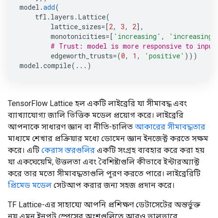
model
.
add
(
tfl
.
layers
.
Lattice
(
lattice_sizes
=
[
2
,
3
,
2
],
monotonicities
=
[
'increasing'
,
'increasing'
# Trust: model is more responsive to input
edgeworth_trusts
=
(
0
,
1
,
'positive'
)))
model
.
compile
(
...
)
TensorFlow Lattice হল একটি লাইব্রেরি যা সীমাবদ্ধ এবং
ব্যাখ্যাযোগ্য জালি ভিত্তিক মডেল প্রয়োগ করে। লাইব্রেরি
আপনাকে সাধারণ জ্ঞান বা নীতি-চালিত
আকারের সীমাবদ্ধতার
মাধ্যমে শেখার প্রক্রিয়ার মধ্যে ডোমেন জ্ঞান ইনজেক্ট করতে সক্ষম
করে। এটি
কেরাস স্তরগুলির
একটি সংগ্রহ ব্যবহার করে করা হয়
যা একঘেয়েমি, উত্তলতা এবং বৈশিষ্ট্যগুলি কীভাবে ইন্টারঅ্যাক্ট
করে তার মতো সীমাবদ্ধতাগুলি পূরণ করতে পারে। লাইব্রেরিটি
প্রিমেড মডেল
সেটআপ করার জন্য সহজ প্রদান করে।
TF Lattice-এর সাহায্যে আপনি প্রশিক্ষণ ডেটাসেটের অন্তর্ভুক্ত
নয় এমন ইনপুট স্পেসের অংশগুলিতে আরও ভালভাবে