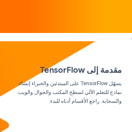
,
مقدمة إلى TensorFlow
يسهّل TensorFlow على المبتدئين والخبراء إنشاء
نماذج للتعلم الآلي لسطح المكتب والجوال والويب
والسحابة. راجع الأقسام أدناه للبدء.