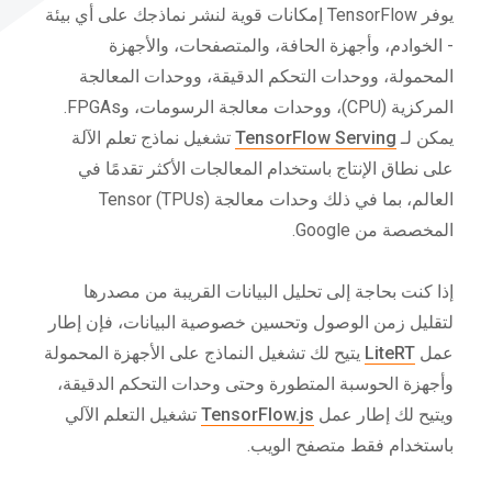
يوفر TensorFlow إمكانات قوية لنشر نماذجك على أي بيئة
- الخوادم، وأجهزة الحافة، والمتصفحات، والأجهزة
المحمولة، ووحدات التحكم الدقيقة، ووحدات المعالجة
المركزية (CPU)، ووحدات معالجة الرسومات، وFPGAs.
يمكن لـ
TensorFlow Serving
تشغيل نماذج تعلم الآلة
على نطاق الإنتاج باستخدام المعالجات الأكثر تقدمًا في
العالم، بما في ذلك وحدات معالجة Tensor (TPUs)
المخصصة من Google.
إذا كنت بحاجة إلى تحليل البيانات القريبة من مصدرها
لتقليل زمن الوصول وتحسين خصوصية البيانات، فإن إطار
عمل
LiteRT
يتيح لك تشغيل النماذج على الأجهزة المحمولة
وأجهزة الحوسبة المتطورة وحتى وحدات التحكم الدقيقة،
ويتيح لك إطار عمل
TensorFlow.js
تشغيل التعلم الآلي
باستخدام فقط متصفح الويب.