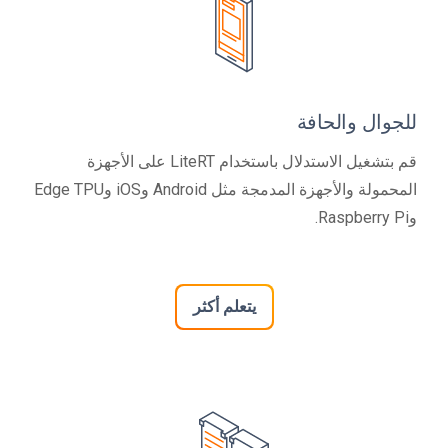
للجوال والحافة
قم بتشغيل الاستدلال باستخدام LiteRT على الأجهزة
المحمولة والأجهزة المدمجة مثل Android وiOS وEdge TPU
وRaspberry Pi.
يتعلم أكثر