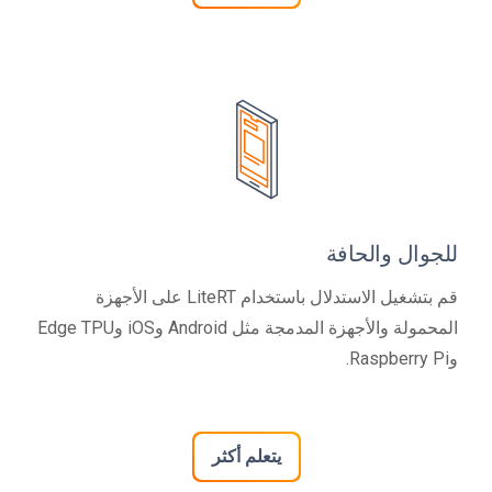
للجوال والحافة
قم بتشغيل الاستدلال باستخدام LiteRT على الأجهزة
المحمولة والأجهزة المدمجة مثل Android وiOS وEdge TPU
وRaspberry Pi.
يتعلم أكثر