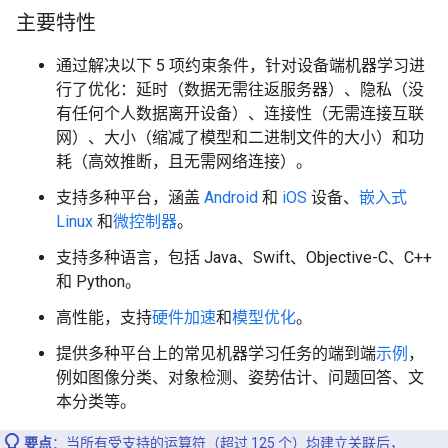
主要特性
通过解决以下 5 项约束条件，针对设备端机器学习进
行了优化：延时（数据无需往返服务器）、隐私（没
有任何个人数据离开设备）、连接性（无需连接互联
网）、大小（缩减了模型和二进制文件的大小）和功
耗（高效推断，且无需网络连接）。
支持多种平台，涵盖
Android
和
iOS
设备、
嵌入式
Linux
和
微控制器
。
支持多种语言，包括 Java、Swift、Objective-C、C++
和 Python。
高性能，支持
硬件加速
和
模型优化
。
提供多种平台上的常见机器学习任务的端到端
示例
，
例如图像分类、对象检测、姿势估计、问题回答、文
本分类等。
要点
：当所有受支持的运算符（超过 125 个）均建立关联后，