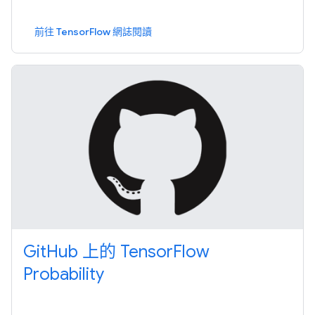
前往 TensorFlow 網誌閱讀
GitHub 上的 TensorFlow
Probability