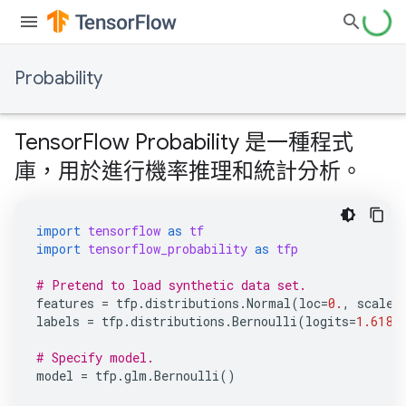
Probability
TensorFlow Probability 是一種程式
庫，用於進行機率推理和統計分析。
import
tensorflow
as
tf
import
tensorflow_probability
as
tfp
# Pretend to load synthetic data set.
features
=
tfp
.
distributions
.
Normal
(
loc
=
0.
,
scale
=
labels
=
tfp
.
distributions
.
Bernoulli
(
logits
=
1.618
# Specify model.
model
=
tfp
.
glm
.
Bernoulli
()