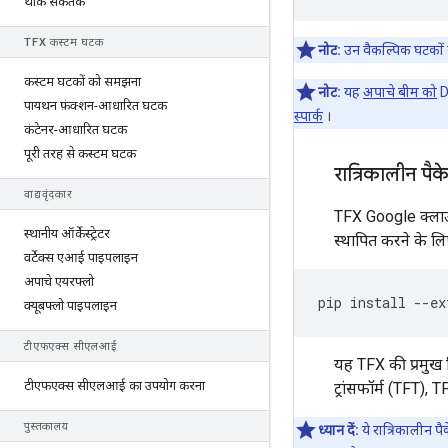
थोक संकेतक
TFX कस्टम घटक
नोट:
उन वैकल्पिक घटकों 
कस्टम घटकों को समझना
नोट:
यह
अपाचे बीम को
D
पायथन फ़ंक्शन-आधारित घटक
स्पार्क
।
कंटेनर-आधारित घटक
पूरी तरह से कस्टम घटक
रात्रिकालीन पै
वाद्यवृंदकार
TFX Google क्ला
स्थानीय ऑर्केस्ट्रेटर
स्थापित करने के ल
वर्टेक्स एआई पाइपलाइन
अपाचे एयरफ्लो
pip
install
--
ex
क्यूबफ्लो पाइपलाइन
टीएफएक्स सीएलआई
यह TFX की प्रमुख
टीएफएक्स सीएलआई का उपयोग करना
ट्रांसफॉर्म (TFT),
पुस्तकालय
ध्यान दें:
ये रात्रिकालीन 