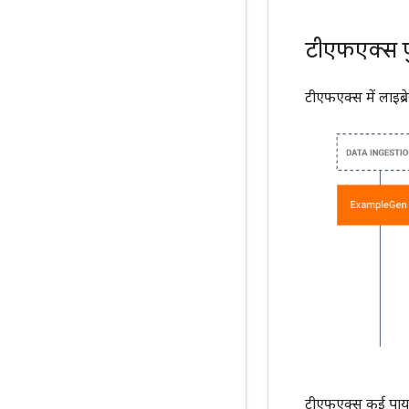
टीएफएक्स 
टीएफएक्स में लाइब्
टीएफएक्स कई पायथन