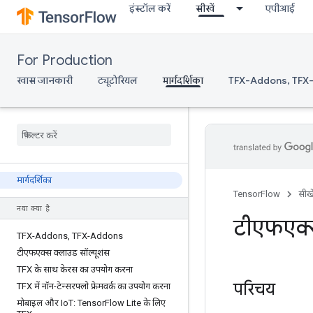
इंस्टॉल करें
सीखें
एपीआई
For Production
खास जानकारी
ट्यूटोरियल
मार्गदर्शिका
TFX-Addons, TFX
मार्गदर्शिका
TensorFlow
सीखे
नया क्या है
टीएफएक्स
TFX-Addons
,
TFX-Addons
टीएफएक्स क्लाउड सॉल्यूशंस
TFX के साथ केरस का उपयोग करना
परिचय
TFX में नॉन-टेन्सरफ्लो फ्रेमवर्क का उपयोग करना
मोबाइल और Io
T: Tensor
Flow Lite के लिए