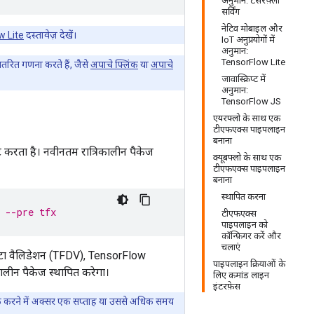
अनुमान: टेंसरफ़्लो
सर्विंग
नेटिव मोबाइल और
w Lite
दस्तावेज़ देखें।
IoT अनुप्रयोगों में
अनुमान:
TensorFlow Lite
रित गणना करते हैं, जैसे
अपाचे फ्लिंक
या
अपाचे
जावास्क्रिप्ट में
अनुमान:
TensorFlow JS
एयरफ्लो के साथ एक
टीएफएक्स पाइपलाइन
बनाना
्ट करता है। नवीनतम रात्रिकालीन पैकेज
क्यूबफ्लो के साथ एक
टीएफएक्स पाइपलाइन
बनाना
स्थापित करना
 --pre tfx
टीएफएक्स
पाइपलाइन को
कॉन्फ़िगर करें और
चलाएं
ेटा वैलिडेशन (TFDV), TensorFlow
पाइपलाइन क्रियाओं के
कालीन पैकेज स्थापित करेगा।
लिए कमांड लाइन
इंटरफ़ेस
ठीक करने में अक्सर एक सप्ताह या उससे अधिक समय