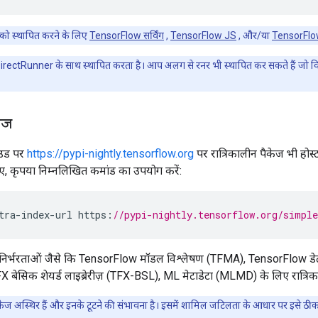
को स्थापित करने के लिए
TensorFlow सर्विंग
,
TensorFlow JS
, और/या
TensorFlo
irectRunner के साथ स्थापित करता है। आप अलग से रनर भी स्थापित कर सकते हैं जो वित
केज
उड पर
https://pypi-nightly.tensorflow.org
पर रात्रिकालीन पैकेज भी होस
िए, कृपया निम्नलिखित कमांड का उपयोग करें:
tra
-
index
-
url
https
:
//pypi-nightly.tensorflow.org/simple
 निर्भरताओं जैसे कि TensorFlow मॉडल विश्लेषण (TFMA), TensorFlow ड
 TFX बेसिक शेयर्ड लाइब्रेरीज़ (TFX-BSL), ML मेटाडेटा (MLMD) के लिए रात्रि
पैकेज अस्थिर हैं और इनके टूटने की संभावना है। इसमें शामिल जटिलता के आधार पर इसे 