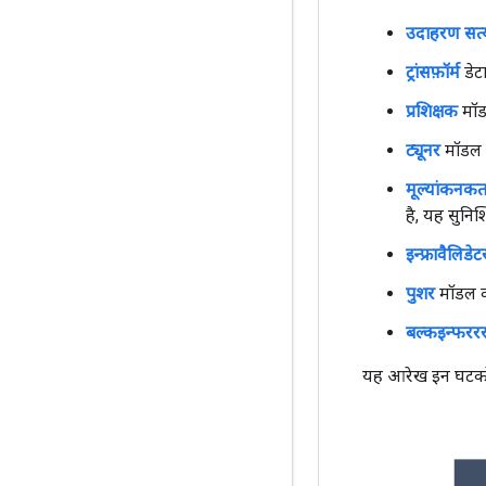
उदाहरण सत्
ट्रांसफ़ॉर्म
डेट
प्रशिक्षक
मॉडल
ट्यूनर
मॉडल क
मूल्यांकनकर्त
है, यह सुनिश
इन्फ्रावैलिडेट
पुशर
मॉडल को
बल्कइन्फरर
यह आरेख इन घटकों क