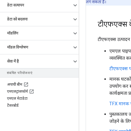
लग सकता है।
डेटा सत्यापन
डेटा को बदलना
टीएफएक्स के 
मॉडलिंग
टीएफएक्स उत्पादन प
मॉडल विश्लेषण
एमएल पाइपला
व्यवस्थित कर
सेवा में है
टीएफएक्स पाइ
संबंधित परियोजनाएं
मानक घटकों 
अपाची बीम
उपयोग कर सक
एमएलट्रांसफॉर्म
कार्यक्षमता प्
एमएल मेटाडेटा
TFX मानक घट
टेंसरबोर्ड
पुस्तकालय ज
जोड़ने के ल