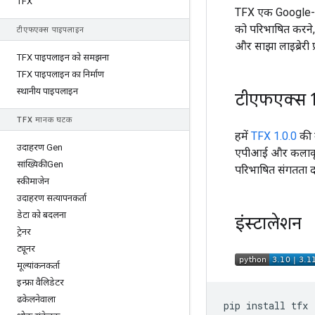
TFX
TFX एक Google-प्र
को परिभाषित करने,
टीएफएक्स पाइपलाइन
और साझा लाइब्रेरी प
TFX पाइपलाइन को समझना
TFX पाइपलाइन का निर्माण
स्थानीय पाइपलाइन
टीएफएक्स 
TFX मानक घटक
हमें
TFX 1.0.0
की उ
उदाहरण Gen
एपीआई और कलाकृति
सांख्यिकीGen
परिभाषित संगतता दा
स्कीमाजेन
उदाहरण सत्यापनकर्ता
डेटा को बदलना
इंस्टालेशन
ट्रेनर
ट्यूनर
मूल्यांकनकर्ता
इन्फ्रा वैलिडेटर
ढकेलनेवाला
pip
install