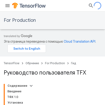
For Production
Эта страница переведена с помощью
Cloud Translation API
.
TensorFlow
Обучение
For Production
Гид
Руководство пользователя TFX
Содержание
Введение
ТФХ 1.0
Установка