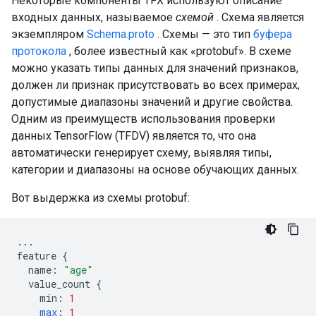
Некоторые компоненты TFX используют описание
входных данных, называемое
схемой
. Схема является
экземпляром
Schema.proto
. Схемы — это тип
буфера
протокола
, более известный как «protobuf». В схеме
можно указать типы данных для значений признаков,
должен ли признак присутствовать во всех примерах,
допустимые диапазоны значений и другие свойства.
Одним из преимуществ использования проверки
данных TensorFlow (TFDV) является то, что она
автоматически генерирует схему, выявляя типы,
категории и диапазоны на основе обучающих данных.
Вот выдержка из схемы protobuf:
...
feature
{
name
:
"age"
value_count
{
min
:
1
max
:
1