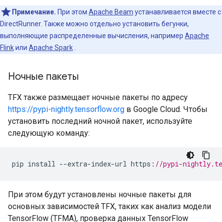
Примечание.
При этом
Apache Beam
устанавливается вместе с
DirectRunner. Также можно отдельно установить бегунки,
выполняющие распределенные вычисления, например
Apache
Flink
или
Apache Spark
.
Ночные пакеты
TFX также размещает ночные пакеты по адресу
https://pypi-nightly.tensorflow.org
в Google Cloud. Чтобы
установить последний ночной пакет, используйте
следующую команду:
pip
install
--
extra
-
index
-
url
https
:
//pypi-nightly.t
При этом будут установлены ночные пакеты для
основных зависимостей TFX, таких как анализ модели
TensorFlow (TFMA), проверка данных TensorFlow