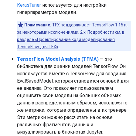
KerasTuner
используется для настройки
гиперпараметров модели.
Примечание.
TFX поддерживает TensorFlow 1.15 и,
за некоторыми исключениями, 2.x. Подробности см.
в
разделе «Проектирование кода моделирования
TensorFlow для TFX»
.
TensorFlow Model Analysis (TFMA)
— это
библиотека для оценки моделей TensorFlow. Он
используется вместе с TensorFlow для создания
EvalSavedModel, которая становится основой для
ее анализа. Это позволяет пользователям
оценивать свои модели на больших объемах
данных распределенным образом, используя те
же метрики, которые определены в их тренере.
Эти метрики можно рассчитать на основе
различных фрагментов данных и
визуализировать в блокнотах Jupyter.