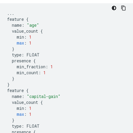
...
feature
{
name
:
"age"
value_count
{
min
:
1
max
:
1
}
type
:
FLOAT
presence
{
min_fraction
:
1
min_count
:
1
}
}
feature
{
name
:
"capital-gain"
value_count
{
min
:
1
max
:
1
}
type
:
FLOAT
presence
{