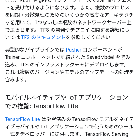
むと、REST や gRPC インターフェースでの推論リクエス
トを受け付けるようになります。 また、複数のプロセス
を同期・分散処理のためのいくつかの高度なアーキテクチ
ャを用いて、1つないしは複数のネットワークサーバー上
で走らせます。 TFS の開発やデプロイに関する詳細につ
いては
TFS のドキュメント
を参照してください。
典型的なパイプラインでは
Pusher
コンポーネントが
Trainer コンポーネントで訓練された SavedModel を読み
込み、TFS のインフラストラクチャにデプロイします。
これは複数のバージョンやモデルのアップデートの処理を
含みます。
モバイルネイティブや Io
T アプリケーション
での推論: Tensor
Flow Lite
TensorFlow Lite
は学習済みの TensorFlow モデルをネイテ
ィブモバイルや IoT アプリケーションで使うためのツール
一式をデベロッパーに提供します。 TensorFlow Serving