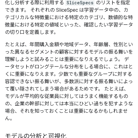
化し分析する際に利用する
SliceSpecs
のリストを指定
できます。 それぞれの SliceSpec は学習データ中の、カ
テゴリカルな特徴量における特定のカテゴリ、数値的な特
徴量における特定の値域といった、確認したい学習データ
の切り口を定義します。
たとえば、年間購入金額や地域データ、年齢層、性別とい
った異なるセグメントの顧客に対するモデルの振る舞いを
理解しようと試みることは重要になりえるでしょう。 デ
ータセットがロングテールな分布をしる場合に、これはと
くに重要になりえます。少数でも重要なグループに対する
容認できない振る舞いが、多数派に対する振る舞いによっ
て覆い隠されてしまう場合があるためです。 たとえば、
モデルが平均的な従業員に対してはうまく機能するもの
の、企業の幹部に対しては本当にひどい過ちを犯すような
場合、それを知っておくことは重要になるかもしれませ
ん。
モデルの分析と可視化