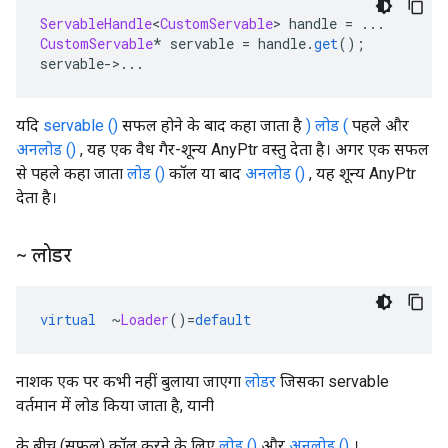
ServableHandle
<
CustomServable
>
 handle 
=
...
CustomServable
*
 servable 
=
 handle
.
get
();
servable
->...
यदि
servable ()
सफल होने के बाद कहा जाता है
) लोड (
पहले और
अनलोड ()
, यह एक वैध गैर-शून्य AnyPtr वस्तु देता है। अगर एक सफल
से पहले कहा जाता
लोड ()
कॉल या बाद
अनलोड ()
, यह शून्य AnyPtr
देता है।
~ लोडर
virtual
~
Loader
()=
default
नाशक एक पर कभी नहीं बुलाया जाएगा
लोडर
जिसका servable
वर्तमान में लोड किया जाता है, यानी
के बीच (सफल) कॉल करने के लिए
लोड ()
और
अनलोड ()
।