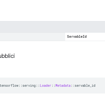
ServableId
ubblici
tensorflow
::
serving
::
Loader
::
Metadata
::
servable_id