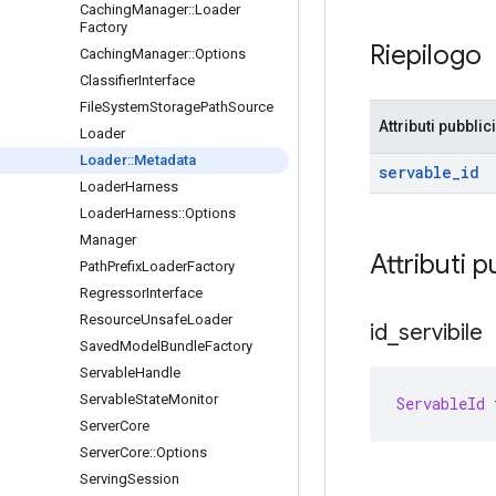
Caching
Manager
::
Loader
Factory
Riepilogo
Caching
Manager
::
Options
Classifier
Interface
File
System
Storage
Path
Source
Attributi pubblici
Loader
Loader
::
Metadata
servable
_
id
Loader
Harness
Loader
Harness
::
Options
Manager
Attributi p
Path
Prefix
Loader
Factory
Regressor
Interface
Resource
Unsafe
Loader
id
_
servibile
Saved
Model
Bundle
Factory
Servable
Handle
Servable
State
Monitor
ServableId
 
Server
Core
Server
Core
::
Options
Serving
Session