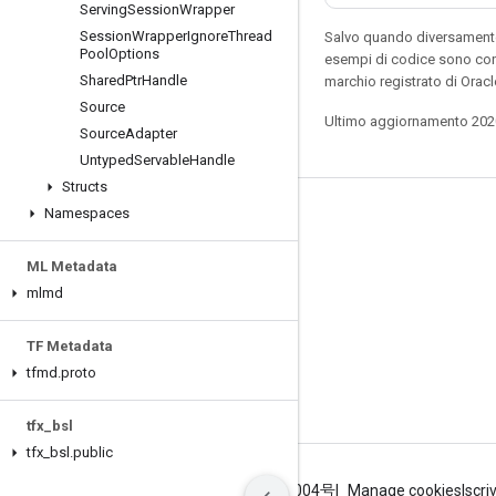
Serving
Session
Wrapper
Session
Wrapper
Ignore
Thread
Salvo quando diversamente 
Pool
Options
esempi di codice sono con
Shared
Ptr
Handle
marchio registrato di Oracl
Source
Ultimo aggiornamento 202
Source
Adapter
Untyped
Servable
Handle
Structs
Namespaces
Resta connesso
Blog
ML Metadata
GitHub
mlmd
Twitter
TF Metadata
哔哩哔哩
tfmd
.
proto
tfx
_
bsl
tfx
_
bsl
.
public
Termini
Privacy
ICP证合字B2-20070004号
Manage cookies
Iscri