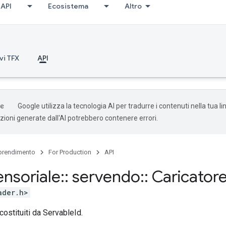
API
Ecosistema
Altro
vi TFX
API
Google utilizza la tecnologia AI per tradurre i contenuti nella tua l
uzioni generate dall'AI potrebbero contenere errori.
rendimento
For Production
API
ensoriale
::
servendo
::
Caricator
ader.h>
costituiti da ServableId.