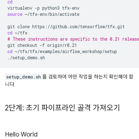
cd
virtualenv
-p
python3
source
~/tfx-env/bin/activate

git
clone
cd
# These instructions are specific to the 0.21 releas
git
checkout
-f
cd
~/tfx/tfx/examples/airflow_workshop/setup

setup_demo.sh
를 검토하여 어떤 작업을 하는지 확인해야 합
니다.
2단계: 초기 파이프라인 골격 가져오기
Hello World