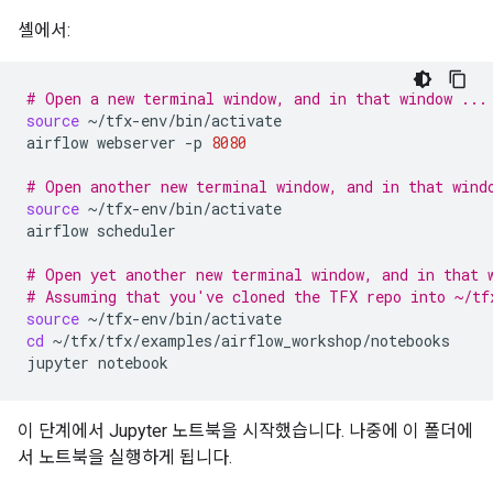
셸에서:
# Open a new terminal window, and in that window ...
source
~/tfx-env/bin/activate

airflow
webserver
-p
8080
# Open another new terminal window, and in that wind
source
~/tfx-env/bin/activate

airflow
scheduler

# Open yet another new terminal window, and in that 
# Assuming that you've cloned the TFX repo into ~/tf
source
cd
~/tfx/tfx/examples/airflow_workshop/notebooks

jupyter
이 단계에서 Jupyter 노트북을 시작했습니다. 나중에 이 폴더에
서 노트북을 실행하게 됩니다.