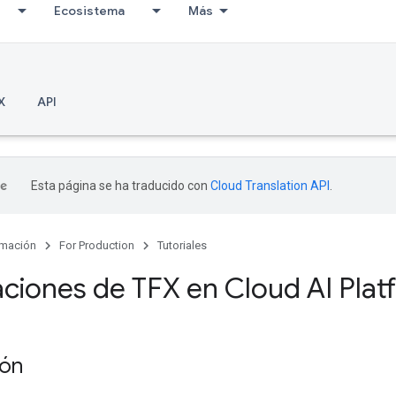
Ecosistema
Más
X
API
Esta página se ha traducido con
Cloud Translation API
.
mación
For Production
Tutoriales
aciones de TFX en Cloud AI Plat
ión