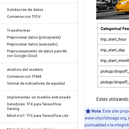
Validación de datos
Comience con TFDV
Transformar
Preprocesar datos (principiante)
Preprocesar datos (avanzado)
Preprocesamiento de datos para ML
con Google Cloud
Análisis del modelo
Comience con TFMA
Tutorial de indicadores de equidad
Implementar un modelo entrenado
Estás utilizando
Servidores: TFX para Tensor
Flow
Serving
Nota:
Este sitio pro
Móvil e Io
T: TFX para Tensor
Flow Lite
www.cityofchicago.org, el
puntualidad o la integri