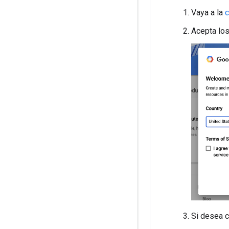
Vaya a la
c
Acepta los
Si desea c