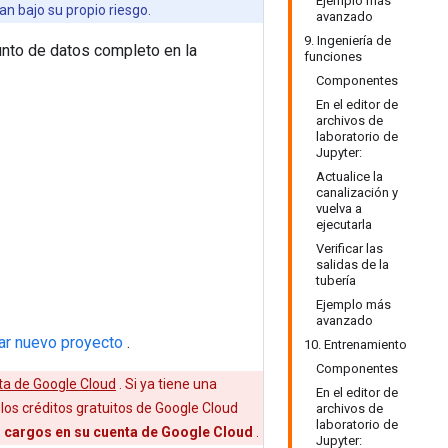
Ejemplo más
n bajo su propio riesgo.
avanzado
9. Ingeniería de
junto de datos completo en la
funciones
Componentes
En el editor de
archivos de
laboratorio de
Jupyter:
Actualice la
canalización y
vuelva a
ejecutarla
Verificar las
salidas de la
tubería
Ejemplo más
avanzado
ar nuevo proyecto
.
10. Entrenamiento
Componentes
ita de Google Cloud
. Si ya tiene una
En el editor de
los créditos gratuitos de Google Cloud
archivos de
laboratorio de
n cargos en su cuenta de Google Cloud
.
Jupyter: