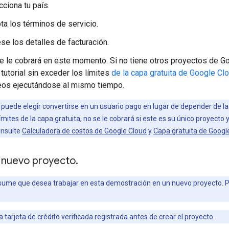
cciona tu país.
ta los términos de servicio.
ese los detalles de facturación.
e le cobrará en este momento. Si no tiene otros proyectos de G
 tutorial sin exceder los límites
de la capa gratuita de Google Cl
eos ejecutándose al mismo tiempo.
 puede elegir convertirse en un usuario pago en lugar de depender de la 
ímites de la capa gratuita, no se le cobrará si este es su único proyecto
onsulte
Calculadora de costos de Google Cloud
y
Capa gratuita de Googl
 nuevo proyecto
.
asume que desea trabajar en esta demostración en un nuevo proyecto. Pu
 tarjeta de crédito verificada registrada antes de crear el proyecto.