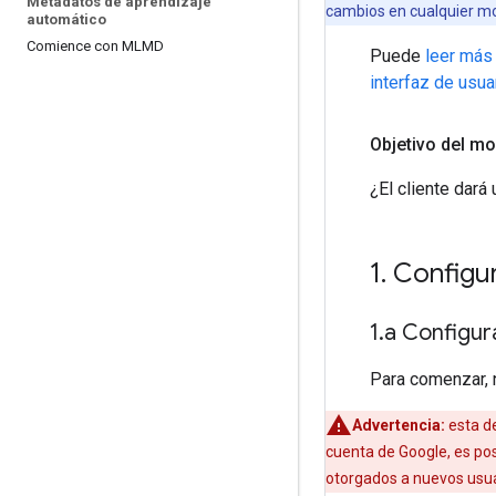
Metadatos de aprendizaje
cambios en cualquier mom
automático
Comience con MLMD
Puede
leer más
interfaz de usu
Objetivo del mo
¿El cliente dará
1
.
Configur
1
.
a Configur
Para comenzar, 
Advertencia:
esta d
cuenta de Google, es pos
otorgados a nuevos usu