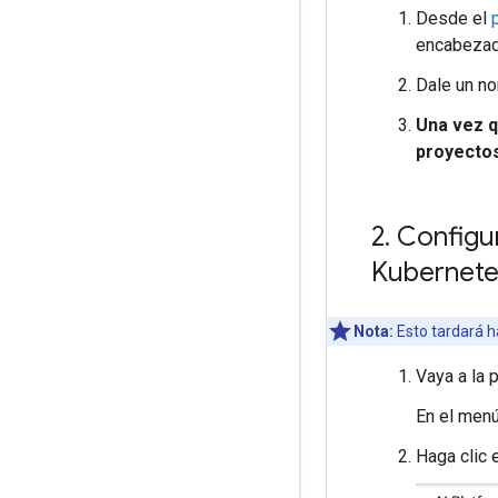
Desde el
encabeza
Dale un no
Una vez q
proyectos
2
.
Configur
Kubernet
Nota:
Esto tardará h
Vaya a la 
En el menú
Haga clic