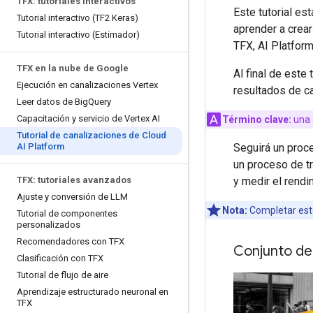
TFX: tutoriales interactivos
Este tutorial es
Tutorial interactivo (TF2 Keras)
aprender a crea
Tutorial interactivo (Estimador)
TFX, AI Platform
TFX en la nube de Google
Al final de este
Ejecución en canalizaciones Vertex
resultados de ca
Leer datos de Big
Query
Capacitación y servicio de Vertex AI
Término clave:
una 
Tutorial de canalizaciones de Cloud
AI Platform
Seguirá un proc
un proceso de tr
TFX: tutoriales avanzados
y medir el rendi
Ajuste y conversión de LLM
Nota:
Completar este
Tutorial de componentes
personalizados
Recomendadores con TFX
Conjunto de
Clasificación con TFX
Tutorial de flujo de aire
Aprendizaje estructurado neuronal en
TFX