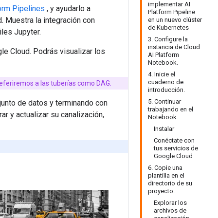
implementar AI
orm Pipelines
, y ayudarlo a
Platform Pipeline
. Muestra la integración con
en un nuevo clúster
de Kubernetes
iles Jupyter.
3. Configure la
instancia de Cloud
gle Cloud. Podrás visualizar los
AI Platform
Notebook.
4. Inicie el
cuaderno de
 referiremos a las tuberías como DAG.
introducción.
5. Continuar
junto de datos y terminando con
trabajando en el
r y actualizar su canalización,
Notebook.
Instalar
Conéctate con
tus servicios de
Google Cloud
6. Copie una
plantilla en el
directorio de su
proyecto.
Explorar los
archivos de