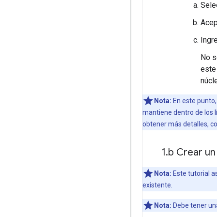
Sele
Acep
Ingr
No s
este
núcl
Nota:
En este punto,
mantiene dentro de los l
obtener más detalles, c
1
.
b Crear un
Nota:
Este tutorial 
existente.
Nota:
Debe tener una