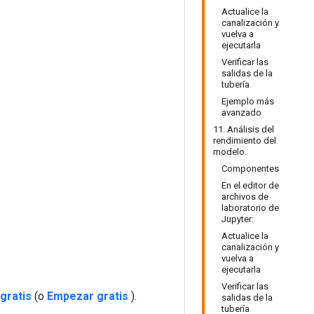
Actualice la
canalización y
vuelva a
ejecutarla
Verificar las
salidas de la
tubería
Ejemplo más
avanzado
11. Análisis del
rendimiento del
modelo.
Componentes
En el editor de
archivos de
laboratorio de
Jupyter:
Actualice la
canalización y
vuelva a
ejecutarla
Verificar las
gratis
(o
Empezar gratis
).
salidas de la
tubería