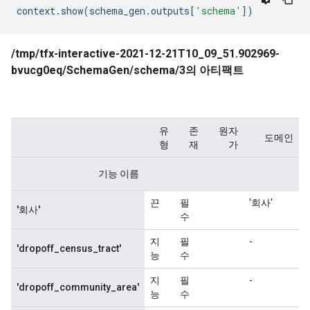
    value {

context
.
show
(
schema_gen
.
outputs
[
'schema'
])
      int64_list {

      }

    }

  }

  feature {

    key: "dropoff_community_area"

    value {

      int64_list {

      }

    }

  }

  feature {

    key: "dropoff_latitude"

    value {

      float_list {

      }

    }

  }

  feature {

    key: "dropoff_longitude"

    value {

      float_list {
