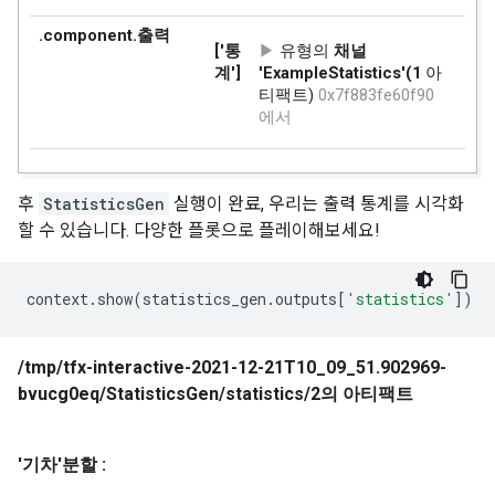
    key: "pickup_community_area"

    value {

      int64_list {

      }

    }

  }

  feature {

    key: "pickup_latitude"

    value {

후
StatisticsGen
실행이 완료, 우리는 출력 통계를 시각화
      float_list {

할 수 있습니다. 다양한 플롯으로 플레이해보세요!
      }

    }

  }

context
.
show
(
statistics_gen
.
outputs
[
'statistics'
])
  feature {

    key: "pickup_longitude"

    value {

      float_list {

      }

    }

  }

  feature {

    key: "tips"
