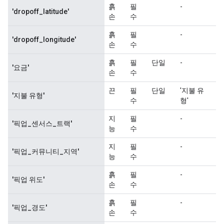
      }

    }

  }

  feature {

    key: "fare"

    value {

      float_list {

        value: 27.049999237060547

      }

    }

  }

  feature {

    key: "payment_type"

    value {

      bytes_list {

        value: "Cash"

      }

    }

  }

  feature {

    key: "pickup_census_tract"

    value {
