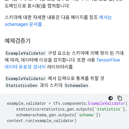
  }

도메인으로 표시됨)을 캡처합니다.
  feature {

    key: "trip_start_month"

스키마에 대한 자세한 내용은 다음 페이지를 참조
에서는
    value {

      int64_list {

schemagen 문서를
.
        value: 10

      }

예제검증기
    }

  }

  feature {

ExampleValidator
구성 요소는 스키마에 의해 정의 된 기대
    key: "trip_start_timestamp"

에 따라, 데이터에 이상을 감지합니다. 또한 사용
TensorFlow
    value {

데이터 유효성 검사의
라이브러리를.
      int64_list {

        value: 1380593700

ExampleValidator
에서 입력으로 통계를 취할 것
      }

StatisticsGen
과의 스키마
SchemaGen
.
    }

  }

}

example_validator 
=
 tfx
.
components
.
ExampleValidator
(
    statistics
=
statistics_gen
.
outputs
[
'statistics'
],
features {

    schema
=
schema_gen
.
outputs
[
'schema'
])
  feature {

context
.
run
(
example_validator
)
    key: "company"

    value {
