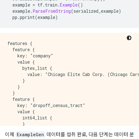
  example 
=
 tf
.
train
.
Example
()
  example
.
ParseFromString
(
serialized_example
)
  pp
.
pprint
(
example
)
features {

  feature {

    key: "company"

    value {

      bytes_list {

        value: "Chicago Elite Cab Corp. (Chicago Carr
      }

    }

  }

  feature {

    key: "dropoff_census_tract"

    value {

      int64_list {

      }

    }

이제
ExampleGen
데이터를 섭취 완료, 다음 단계는 데이터 분
  }
