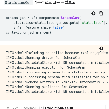
StatisticsGen
기본적으로 교육 분할보고.
    key: "trip_start_day"

    value {

      int64_list {

schema_gen 
=
 tfx
.
components
.
SchemaGen
(
        value: 6

    statistics
=
statistics_gen
.
outputs
[
'statistics'
],
      }

    infer_feature_shape
=
False
)
    }

context
.
run
(
schema_gen
)
  }

  feature {

    key: "trip_start_hour"

    value {

INFO:absl:Excluding no splits because exclude_splits 
      int64_list {

INFO:absl:Running driver for SchemaGen

        value: 19

INFO:absl:MetadataStore with DB connection initialize
      }

INFO:absl:Running executor for SchemaGen

    }

INFO:absl:Processing schema from statistics for split
  }

INFO:absl:Processing schema from statistics for split
  feature {

INFO:absl:Schema written to /tmp/tfx-interactive-202
    key: "trip_start_month"

INFO:absl:Running publisher for SchemaGen

    value {

      int64_list {

        value: 5

      }

    }
