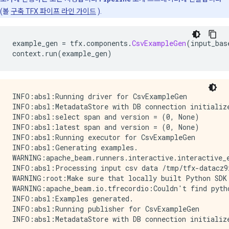
(볼
구축 TFX 파이프 라인 가이드
).
example_gen 
=
 tfx
.
components
.
CsvExampleGen
(
input_bas
context
.
run
(
example_gen
)
INFO:absl:Running driver for CsvExampleGen

INFO:absl:MetadataStore with DB connection initialize
INFO:absl:select span and version = (0, None)

INFO:absl:latest span and version = (0, None)

INFO:absl:Running executor for CsvExampleGen

INFO:absl:Generating examples.

WARNING:apache_beam.runners.interactive.interactive_
INFO:absl:Processing input csv data /tmp/tfx-datacz9
WARNING:root:Make sure that locally built Python SDK 
WARNING:apache_beam.io.tfrecordio:Couldn't find pyth
INFO:absl:Examples generated.

INFO:absl:Running publisher for CsvExampleGen
