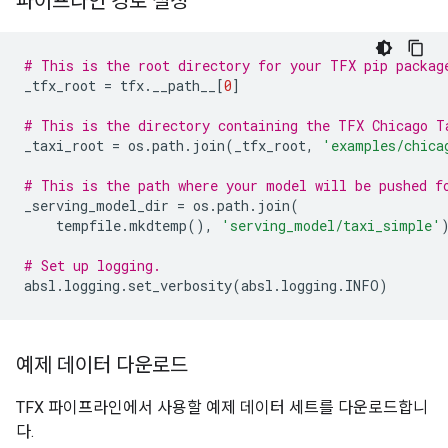
파이프라인 경로 설정
# This is the root directory for your TFX pip packag
_tfx_root 
=
 tfx
.
__path__
[
0
]
# This is the directory containing the TFX Chicago T
_taxi_root 
=
 os
.
path
.
join
(
_tfx_root
,
'examples/chica
# This is the path where your model will be pushed f
_serving_model_dir 
=
 os
.
path
.
join
(
    tempfile
.
mkdtemp
(),
'serving_model/taxi_simple'
# Set up logging.
absl
.
logging
.
set_verbosity
(
absl
.
logging
.
INFO
)
예제 데이터 다운로드
TFX 파이프라인에서 사용할 예제 데이터 세트를 다운로드합니
다.