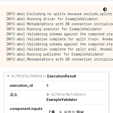
      bytes_list {

      }

INFO:absl:Excluding no splits because exclude_splits 
    }

INFO:absl:Running driver for ExampleValidator

  }

INFO:absl:MetadataStore with DB connection initialize
  feature {

INFO:absl:Running executor for ExampleValidator

    key: "dropoff_census_tract"

INFO:absl:Validating schema against the computed stat
    value {

INFO:absl:Validation complete for split train. Anoma
      int64_list {

INFO:absl:Validating schema against the computed stat
      }

INFO:absl:Validation complete for split eval. Anomal
    }

INFO:absl:Running publisher for ExampleValidator

  }

  feature {

    key: "dropoff_community_area"

    value {

      int64_list {

      }

    }

  }

  feature {

    key: "dropoff_latitude"

    value {

      float_list {
