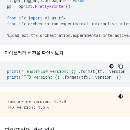
tf
.
get_logger
().
propagate 
=
False
pp 
=
 pprint
.
PrettyPrinter
()
from
 tfx 
import
 v1 
as
 tfx
from
 tfx
.
orchestration
.
experimental
.
interactive
.
inte
%
load_ext tfx
.
orchestration
.
experimental
.
interactive
라이브러리 버전을 확인해보자.
print
(
'TensorFlow version: {}'
.
format
(
tf
.
__version__
print
(
'TFX version: {}'
.
format
(
tfx
.
__version__
))
TensorFlow version: 2.7.0
