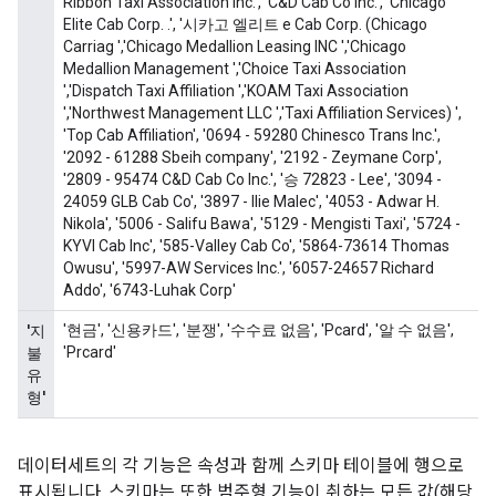
    key: "trip_seconds"

    value {

      int64_list {

        value: 1380

      }

    }

  }

  feature {

    key: "trip_start_day"

    value {

      int64_list {

        value: 3

      }

    }

  }

  feature {

    key: "trip_start_hour"

    value {

      int64_list {

        value: 2

      }

데이터세트의 각 기능은 속성과 함께 스키마 테이블에 행으로
    }

표시됩니다. 스키마는 또한 범주형 기능이 취하는 모든 값(해당