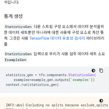
석입니다.
  feature {

    key: "dropoff_community_area"

    value {

통계 생성
      int64_list {

      }

StatisticsGen
다운 스트림 구성 요소에서 데이터 분석을위
    }

  }

한 데이터 세트뿐만 아니라에 대한 사용에 구성 요소로 계산 통
  feature {

계. 그것은 사용
TensorFlow 데이터 유효성 검사의
라이브러리
    key: "dropoff_latitude"

를.
    value {

      float_list {

StatisticsGen
입력으로 우리가 사용 섭취 데이터 세트 소요
      }

ExampleGen
.
    }

  }

  feature {

statistics_gen 
=
 tfx
.
components
.
StatisticsGen
(
    key: "dropoff_longitude"

    examples
=
example_gen
.
outputs
[
'examples'
])
    value {

context
.
run
(
statistics_gen
)
      float_list {

      }

    }

  }

  feature {

INFO:absl:Excluding no splits because exclude_splits 