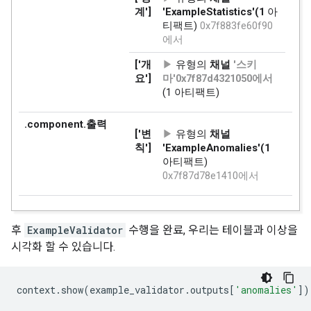
      }

    }

  }

  feature {

    key: "dropoff_longitude"

    value {

      float_list {

      }

    }

  }

  feature {

    key: "fare"

    value {

      float_list {

        value: 16.450000762939453

      }

    }

후
ExampleValidator
수행을 완료, 우리는 테이블과 이상을
  }

시각화 할 수 있습니다.
  feature {

    key: "payment_type"

    value {

context
.
show
(
example_validator
.
outputs
[
'anomalies'
])
      bytes_list {

        value: "Cash"
