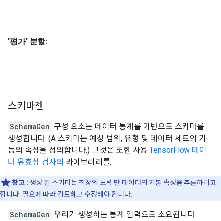
    value {

      float_list {

        value: 0.0

      }

    }

  }

  feature {

    key: "trip_miles"

    value {

      float_list {

        value: 0.0

스키마젠
      }

    }

SchemaGen
구성 요소는 데이터 통계를 기반으로 스키마를
  }

생성합니다. (A 스키마는 예상 범위, 유형 및 데이터 세트의 기
  feature {

능의 속성을 정의합니다.) 그것은 또한 사용
TensorFlow 데이
    key: "trip_seconds"

    value {

터 유효성 검사의
라이브러리를.
      int64_list {

        value: 0

참고
:
생성 된 스키마는 최상의 노력 만 데이터의 기본 속성을 추론하려고
      }

합니다. 필요에 따라 검토하고 수정해야 합니다.
    }

  }

SchemaGen
우리가 생성하는 통계 입력으로 소요됩니다
  feature {
