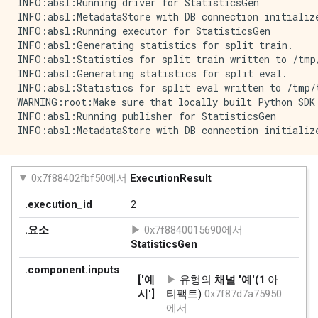
    key: "fare"

INFO:absl:Running driver for StatisticsGen

    value {

INFO:absl:MetadataStore with DB connection initialize
      float_list {

INFO:absl:Running executor for StatisticsGen

        value: 12.449999809265137

INFO:absl:Generating statistics for split train.

      }

INFO:absl:Statistics for split train written to /tmp/
    }

INFO:absl:Generating statistics for split eval.

  }

INFO:absl:Statistics for split eval written to /tmp/t
  feature {

WARNING:root:Make sure that locally built Python SDK 
    key: "payment_type"

INFO:absl:Running publisher for StatisticsGen

    value {

      bytes_list {

        value: "Credit Card"

      }

    }

  }

  feature {

    key: "pickup_census_tract"

    value {

      int64_list {

      }

    }

  }

  feature {
