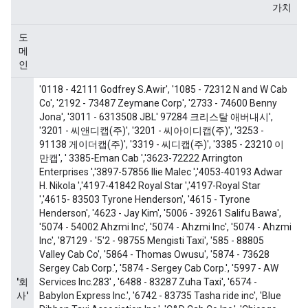
      float_list {

        value: -87.64878845214844

      }

    }

  }

  feature {

    key: "tips"

    value {

      float_list {

        value: 0.0

      }

    }

  }

  feature {

    key: "trip_miles"

    value {

      float_list {

        value: 12.600000381469727

      }

    }

  }

  feature {
