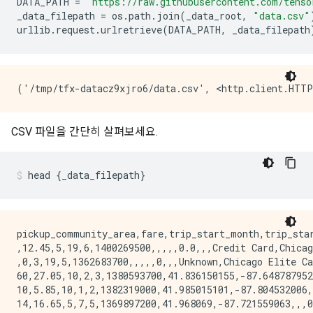
DATA_PATH 
=
'https://raw.githubusercontent.com/tenso
_data_filepath 
=
 os
.
path
.
join
(
_data_root
,
"data.csv"
urllib
.
request
.
urlretrieve
(
DATA_PATH
,
 _data_filepath
CSV 파일을 간단히 살펴보세요.
head 
{
_data_filepath
}
pickup_community_area,fare,trip_start_month,trip_sta
,12.45,5,19,6,1400269500,,,,,0.0,,,Credit Card,Chicag
,0,3,19,5,1362683700,,,,,0,,,Unknown,Chicago Elite Ca
60,27.05,10,2,3,1380593700,41.836150155,-87.648787952
10,5.85,10,1,2,1382319000,41.985015101,-87.804532006,
14,16.65,5,7,5,1369897200,41.968069,-87.721559063,,,0