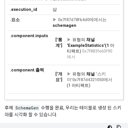
  }

  feature {

    key: "trip_start_timestamp"

    value {

      int64_list {

        value: 1400269500

      }

    }

  }

}

features {

  feature {

    key: "company"

    value {

      bytes_list {

        value: "Taxi Affiliation Services"

      }

    }

후에
SchemaGen
수행을 완료, 우리는 테이블로 생성 된 스키
  }

마를 시각화 할 수 있습니다.
  feature {

    key: "dropoff_census_tract"
