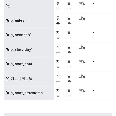
      int64_list {

      }

    }

  }

  feature {

    key: "pickup_community_area"

    value {

      int64_list {

        value: 60

      }

    }

  }

  feature {

    key: "pickup_latitude"

    value {

      float_list {

        value: 41.836151123046875

      }

    }

  }

  feature {

    key: "pickup_longitude"

    value {
