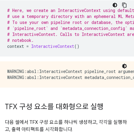
# Here, we create an InteractiveContext using defaul
# use a temporary directory with an ephemeral ML Met
# To use your own pipeline root or database, the opt
# `pipeline_root` and `metadata_connection_config` m
# InteractiveContext. Calls to InteractiveContext ar
# notebook.
context 
=
InteractiveContext
()
WARNING:absl:InteractiveContext pipeline_root argumen
TFX 구성 요소를 대화형으로 실행
다음 셀에서 TFX 구성 요소를 하나씩 생성하고, 각각을 실행하
고, 출력 아티팩트를 시각화합니다.