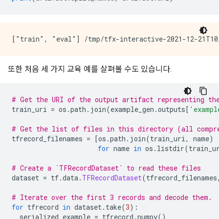
또한 처음 세 가지 교육 예를 살펴볼 수도 있습니다.
# Get the URI of the output artifact representing th
train_uri 
=
 os
.
path
.
join
(
example_gen
.
outputs
[
'exampl
# Get the list of files in this directory (all compr
tfrecord_filenames 
=
[
os
.
path
.
join
(
train_uri
,
 name
)
for
 name 
in
 os
.
listdir
(
train_u
# Create a `TFRecordDataset` to read these files
dataset 
=
 tf
.
data
.
TFRecordDataset
(
tfrecord_filenames
# Iterate over the first 3 records and decode them.
for
 tfrecord 
in
 dataset
.
take
(
3
):
  serialized_example 
=
 tfrecord
.
numpy
()