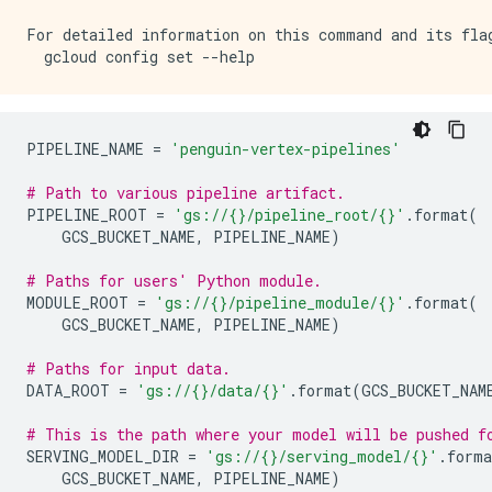
For detailed information on this command and its flag
PIPELINE_NAME 
=
'penguin-vertex-pipelines'
# Path to various pipeline artifact.
PIPELINE_ROOT 
=
'gs://{}/pipeline_root/{}'
.
format
(
    GCS_BUCKET_NAME
,
 PIPELINE_NAME
)
# Paths for users' Python module.
MODULE_ROOT 
=
'gs://{}/pipeline_module/{}'
.
format
(
    GCS_BUCKET_NAME
,
 PIPELINE_NAME
)
# Paths for input data.
DATA_ROOT 
=
'gs://{}/data/{}'
.
format
(
GCS_BUCKET_NAM
# This is the path where your model will be pushed f
SERVING_MODEL_DIR 
=
'gs://{}/serving_model/{}'
.
forma
    GCS_BUCKET_NAME
,
 PIPELINE_NAME
)