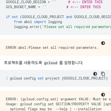
GOOGLE_CLOUD_REGION 
=
''
# <--- ENTER THIS
GCS_BUCKET_NAME 
=
''
# <--- ENTER THIS
if
not
(
GOOGLE_CLOUD_PROJECT 
and
 GOOGLE_CLOUD_REGI
from
 absl 
import
 logging
    logging
.
error
(
'Please set all required parameter
프로젝트를 사용하도록
gcloud
를 설정합니다.
gcloud config 
set
 project 
{
GOOGLE_CLOUD_PROJECT
}
ERROR: (gcloud.config.set) argument VALUE: Must be sp
Usage: gcloud config set SECTION/PROPERTY VALUE [opt
  optional flags may be  --help | --installation
