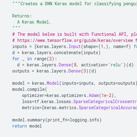
"""Creates a DNN Keras model for classifying pengu
  Returns:
    A Keras Model.
  """
# The model below is built with Functional API, pl
# https://www.tensorflow.org/guide/keras/overview 
  inputs 
=
[
keras
.
layers
.
Input
(
shape
=(
1
,),
 name
=
f
)
f
  d 
=
 keras
.
layers
.
concatenate
(
inputs
)
for
 _ 
in
 range
(
2
):
    d 
=
 keras
.
layers
.
Dense
(
8
,
 activation
=
'relu'
)(
d
)
  outputs 
=
 keras
.
layers
.
Dense
(
3
)(
d
)
  model 
=
 keras
.
Model
(
inputs
=
inputs
,
 outputs
=
outputs
  model
.
compile
(
      optimizer
=
keras
.
optimizers
.
Adam
(
1e-2
),
      loss
=
tf
.
keras
.
losses
.
SparseCategoricalCrossentr
      metrics
=[
keras
.
metrics
.
SparseCategoricalAccura
  model
.
summary
(
print_fn
=
logging
.
info
)
return
 model