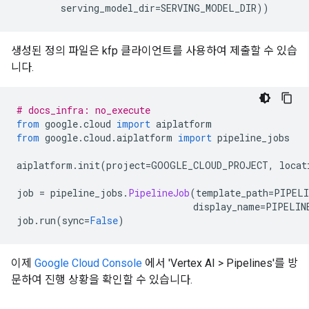
        serving_model_dir
=
SERVING_MODEL_DIR
))
생성된 정의 파일은 kfp 클라이언트를 사용하여 제출할 수 있습
니다.
# docs_infra: no_execute
from
 google
.
cloud 
import
 aiplatform
from
 google
.
cloud
.
aiplatform 
import
 pipeline_jobs
aiplatform
.
init
(
project
=
GOOGLE_CLOUD_PROJECT
,
 locat
job 
=
 pipeline_jobs
.
PipelineJob
(
template_path
=
PIPELI
                                display_name
=
PIPELIN
job
.
run
(
sync
=
False
)
이제
Google Cloud Console
에서 'Vertex AI > Pipelines'를 방
문하여 진행 상황을 확인할 수 있습니다.