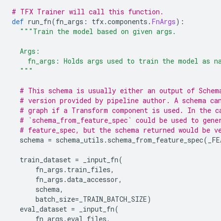
# TFX Trainer will call this function.
def
 run_fn
(
fn_args
:
 tfx
.
components
.
FnArgs
):
"""Train the model based on given args.
  Args:
    fn_args: Holds args used to train the model as n
  """
# This schema is usually either an output of Schem
# version provided by pipeline author. A schema ca
# graph if a Transform component is used. In the c
# `schema_from_feature_spec` could be used to gene
# feature_spec, but the schema returned would be v
  schema 
=
 schema_utils
.
schema_from_feature_spec
(
_FE
  train_dataset 
=
 _input_fn
(
      fn_args
.
train_files
,
      fn_args
.
data_accessor
,
      schema
,
      batch_size
=
_TRAIN_BATCH_SIZE
)
  eval_dataset 
=
 _input_fn
(
      fn_args
.
eval_files
,