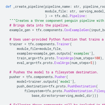
def
 _create_pipeline
(
pipeline_name
:
 str
,
 pipeline_ro
                     module_file
:
 str
,
 serving_model
)
->
 tfx
.
dsl
.
Pipeline
:
"""Creates a three component penguin pipeline with
# Brings data into the pipeline.
  example_gen 
=
 tfx
.
components
.
CsvExampleGen
(
input_b
# Uses user-provided Python function that trains a
  trainer 
=
 tfx
.
components
.
Trainer
(
      module_file
=
module_file
,
      examples
=
example_gen
.
outputs
[
'examples'
],
      train_args
=
tfx
.
proto
.
TrainArgs
(
num_steps
=
100
),
      eval_args
=
tfx
.
proto
.
EvalArgs
(
num_steps
=
5
))
# Pushes the model to a filesystem destination.
  pusher 
=
 tfx
.
components
.
Pusher
(
      model
=
trainer
.
outputs
[
'model'
],
      push_destination
=
tfx
.
proto
.
PushDestination
(
          filesystem
=
tfx
.
proto
.
PushDestination
.
Files
              base_directory
=
serving_model_dir
)))
# Following three components will be included in t