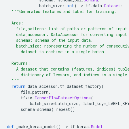
              batch_size
:
int
)
->
 tf
.
data
.
Dataset
:
"""Generates features and label for training.
  Args:
    file_pattern: List of paths or patterns of input
    data_accessor: DataAccessor for converting input
    schema: schema of the input data.
    batch_size: representing the number of consecuti
      dataset to combine in a single batch
  Returns:
    A dataset that contains (features, indices) tupl
      dictionary of Tensors, and indices is a single
  """
return
 data_accessor
.
tf_dataset_factory
(
      file_pattern
,
      tfxio
.
TensorFlowDatasetOptions
(
          batch_size
=
batch_size
,
 label_key
=
_LABEL_KE
      schema
=
schema
).
repeat
()
def
 _make_keras_model
()
->
 tf
.
keras
.
Model
: