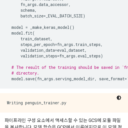
      fn_args
.
data_accessor
,
      schema
,
      batch_size
=
_EVAL_BATCH_SIZE
)
  model 
=
 _make_keras_model
()
  model
.
fit
(
      train_dataset
,
      steps_per_epoch
=
fn_args
.
train_steps
,
      validation_data
=
eval_dataset
,
      validation_steps
=
fn_args
.
eval_steps
)
# The result of the training should be saved in `f
# directory.
  model
.
save
(
fn_args
.
serving_model_dir
,
 save_format
=
파이프라인 구성 요소에서 액세스할 수 있는 GCS에 모듈 파일
을 복사합니다. 모델 학습은 GCP에서 이루어지므로 이 모델 정