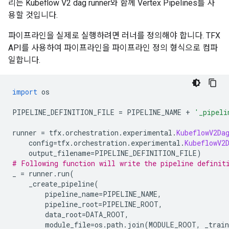
리는 Kubeflow V2 dag runner와 함께 Vertex Pipelines를 사
용할 것입니다.
파이프라인을 실제로 실행하려면 러너를 정의해야 합니다. TFX
API를 사용하여 파이프라인을 파이프라인 정의 형식으로 컴파
일합니다.
import
 os
PIPELINE_DEFINITION_FILE 
=
 PIPELINE_NAME 
+
'_pipeli
runner 
=
 tfx
.
orchestration
.
experimental
.
KubeflowV2Da
    config
=
tfx
.
orchestration
.
experimental
.
KubeflowV2
    output_filename
=
PIPELINE_DEFINITION_FILE
)
# Following function will write the pipeline definit
_ 
=
 runner
.
run
(
    _create_pipeline
(
        pipeline_name
=
PIPELINE_NAME
,
        pipeline_root
=
PIPELINE_ROOT
,
        data_root
=
DATA_ROOT
,
        module_file
=
os
.
path
.
join
(
MODULE_ROOT
,
 _trai