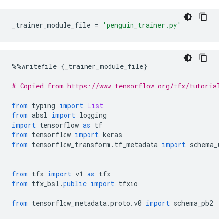
_trainer_module_file 
=
'penguin_trainer.py'
%%
writefile 
{
_trainer_module_file
}
# Copied from https://www.tensorflow.org/tfx/tutoria
from
 typing 
import
List
from
 absl 
import
 logging
import
 tensorflow 
as
 tf
from
 tensorflow 
import
 keras
from
 tensorflow_transform
.
tf_metadata 
import
 schema_
from
 tfx 
import
 v1 
as
 tfx
from
 tfx_bsl
.
public
import
 tfxio
from
 tensorflow_metadata
.
proto
.
v0 
import
 schema_pb2