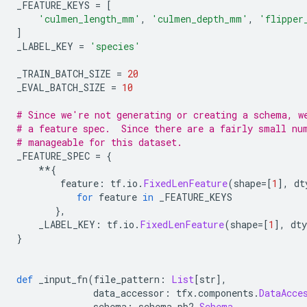
_FEATURE_KEYS 
=
[
'culmen_length_mm'
,
'culmen_depth_mm'
,
'flipper
]
_LABEL_KEY 
=
'species'
_TRAIN_BATCH_SIZE 
=
20
_EVAL_BATCH_SIZE 
=
10
# Since we're not generating or creating a schema, w
# a feature spec.  Since there are a fairly small nu
# manageable for this dataset.
_FEATURE_SPEC 
=
{
**{
        feature
:
 tf
.
io
.
FixedLenFeature
(
shape
=[
1
],
 dt
for
 feature 
in
 _FEATURE_KEYS
},
    _LABEL_KEY
:
 tf
.
io
.
FixedLenFeature
(
shape
=[
1
],
 dty
}
def
 _input_fn
(
file_pattern
:
List
[
str
],
              data_accessor
:
 tfx
.
components
.
DataAcce
              schema
:
 schema_pb2
.
Schema
,