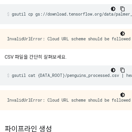
gsutil cp gs
://
download
.
tensorflow
.
org
/
data
/
palmer
CSV 파일을 간단히 살펴보세요.
gsutil cat 
{
DATA_ROOT
}/
penguins_processed
.
csv 
|
 he
파이프라인 생성