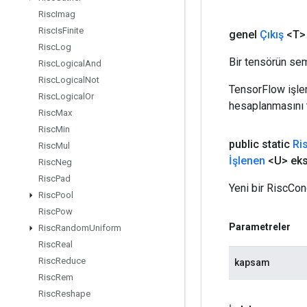
Risc
Imag
Risc
Is
Finite
genel
Çıkış
<T>
Risc
Log
Bir tensörün sem
Risc
Logical
And
Risc
Logical
Not
TensorFlow işleml
Risc
Logical
Or
hesaplanmasını t
Risc
Max
Risc
Min
public static
Ri
Risc
Mul
İşlenen
<U> eks
Risc
Neg
Risc
Pad
Yeni bir RiscCon
Risc
Pool
Risc
Pow
Parametreler
Risc
Random
Uniform
Risc
Real
Risc
Reduce
kapsam
Risc
Rem
Risc
Reshape