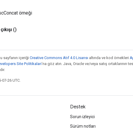
iscConcat örneği
çıkışı
()
bu sayfanın içeriği
Creative Commons Atıf 4.0 Lisansı
altında ve kod örnekleri
A
elopers Site Politikaları
'na göz atın. Java, Oracle ve/veya satış ortaklarının tesc
ır.
5-07-26 UTC.
Destek
Sorun izleyici
Sürüm notları