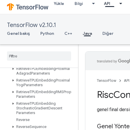
Yükle
Bilgi
API
RetrieveTPUEmbeddingAdadeltaParameters
RetrieveTPUEmbeddingAdagradMomentumParameters
RetrieveTPUEmbeddingAdagradParameters
TensorFlow v2.10.1
RetrieveTPUEmbeddingCenteredRMSPropParameters
RetrieveTPUEmbeddingFTRLParameters
Genel bakış
Python
C++
Java
Diğer
RetrieveTPUEmbeddingFrequencyEstimatorParameters
Retrieve
TPUEmbedding
MDLAdagrad
Light
Parameters
Retrieve
TPUEmbedding
Momentum
Parameters
Retrieve
TPUEmbedding
Proximal
Adagrad
Parameters
Retrieve
TPUEmbedding
Proximal
TensorFlow
API
Yogi
Parameters
Risc
Con
Retrieve
TPUEmbedding
RMSProp
Parameters
Retrieve
TPUEmbedding
Stochastic
Gradient
Descent
genel final ders
Parameters
Reverse
Genel Yönte
Reverse
Sequence