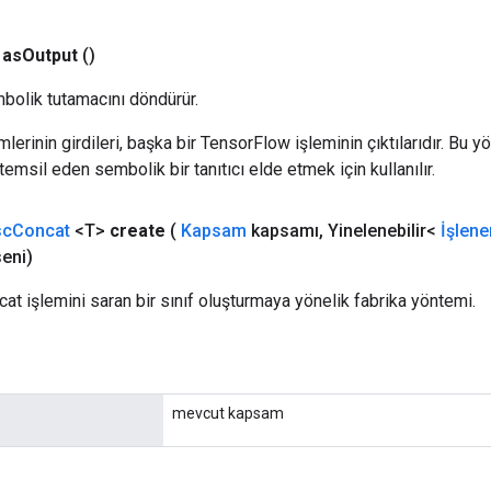
as
Output
()
bolik tutamacını döndürür.
erinin girdileri, başka bir TensorFlow işleminin çıktılarıdır. Bu yö
emsil eden sembolik bir tanıtıcı elde etmek için kullanılır.
sc
Concat
<T>
create
(
Kapsam
kapsamı
,
Yinelenebilir<
İşlene
eni)
cat işlemini saran bir sınıf oluşturmaya yönelik fabrika yöntemi.
mevcut kapsam