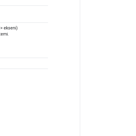
> ekseni)
temi.