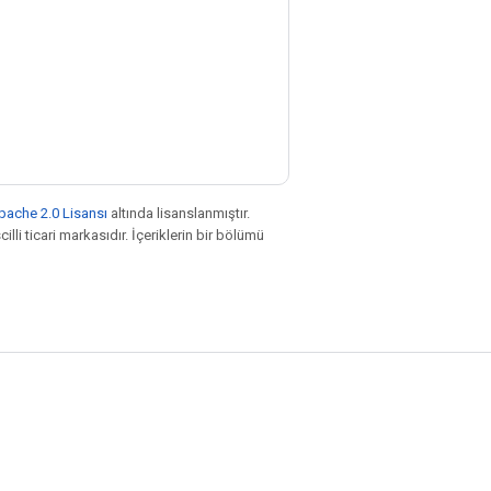
pache 2.0 Lisansı
altında lisanslanmıştır.
illi ticari markasıdır. İçeriklerin bir bölümü