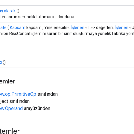
ış olarak
()
r tensörün sembolik tutamacını döndürür.
eate
(
Kapsam
kapsamı, Yinelenebilir<
İşlenen
<T>> değerleri,
İşlenen
<U
i bir RiscConcat işlemini saran bir sınıf oluşturmaya yönelik fabrika yön
tı
()
temler
ow.op.PrimitiveOp
sınıfından
ject sınıfından
low.Operand
arayüzünden
temler