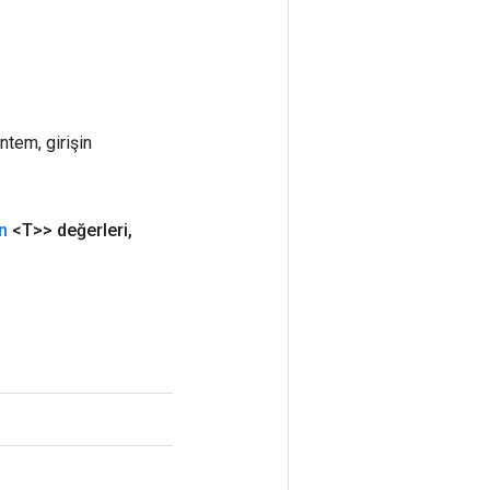
ntem, girişin
n
<T>> değerleri
,