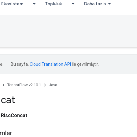
Ekosistem
Topluluk
Daha fazla
Bu sayfa,
Cloud Translation API
ile çevrilmiştir.
TensorFlow v2.10.1
Java
cat
i
RiscConcat
mler