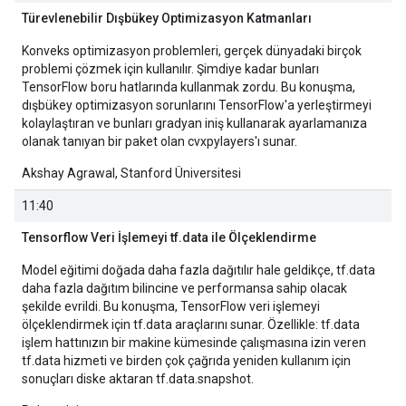
Türevlenebilir Dışbükey Optimizasyon Katmanları
Konveks optimizasyon problemleri, gerçek dünyadaki birçok
problemi çözmek için kullanılır. Şimdiye kadar bunları
TensorFlow boru hatlarında kullanmak zordu. Bu konuşma,
dışbükey optimizasyon sorunlarını TensorFlow'a yerleştirmeyi
kolaylaştıran ve bunları gradyan iniş kullanarak ayarlamanıza
olanak tanıyan bir paket olan cvxpylayers'ı sunar.
Akshay Agrawal, Stanford Üniversitesi
11:40
Tensorflow Veri İşlemeyi tf.data ile Ölçeklendirme
Model eğitimi doğada daha fazla dağıtılır hale geldikçe, tf.data
daha fazla dağıtım bilincine ve performansa sahip olacak
şekilde evrildi. Bu konuşma, TensorFlow veri işlemeyi
ölçeklendirmek için tf.data araçlarını sunar. Özellikle: tf.data
işlem hattınızın bir makine kümesinde çalışmasına izin veren
tf.data hizmeti ve birden çok çağrıda yeniden kullanım için
sonuçları diske aktaran tf.data.snapshot.