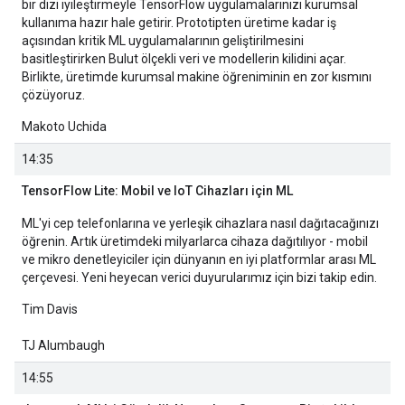
bir dizi iyileştirmeyle TensorFlow uygulamalarınızı kurumsal
kullanıma hazır hale getirir. Prototipten üretime kadar iş
açısından kritik ML uygulamalarının geliştirilmesini
basitleştirirken Bulut ölçekli veri ve modellerin kilidini açar.
Birlikte, üretimde kurumsal makine öğreniminin en zor kısmını
çözüyoruz.
Makoto Uchida
14:35
TensorFlow Lite: Mobil ve IoT Cihazları için ML
ML'yi cep telefonlarına ve yerleşik cihazlara nasıl dağıtacağınızı
öğrenin. Artık üretimdeki milyarlarca cihaza dağıtılıyor - mobil
ve mikro denetleyiciler için dünyanın en iyi platformlar arası ML
çerçevesi. Yeni heyecan verici duyurularımız için bizi takip edin.
Tim Davis
TJ Alumbaugh
14:55