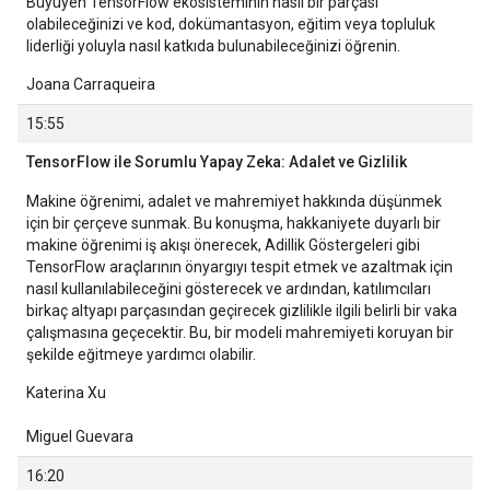
Büyüyen TensorFlow ekosisteminin nasıl bir parçası
olabileceğinizi ve kod, dokümantasyon, eğitim veya topluluk
liderliği yoluyla nasıl katkıda bulunabileceğinizi öğrenin.
Joana Carraqueira
15:55
TensorFlow ile Sorumlu Yapay Zeka: Adalet ve Gizlilik
Makine öğrenimi, adalet ve mahremiyet hakkında düşünmek
için bir çerçeve sunmak. Bu konuşma, hakkaniyete duyarlı bir
makine öğrenimi iş akışı önerecek, Adillik Göstergeleri gibi
TensorFlow araçlarının önyargıyı tespit etmek ve azaltmak için
nasıl kullanılabileceğini gösterecek ve ardından, katılımcıları
birkaç altyapı parçasından geçirecek gizlilikle ilgili belirli bir vaka
çalışmasına geçecektir. Bu, bir modeli mahremiyeti koruyan bir
şekilde eğitmeye yardımcı olabilir.
Katerina Xu
Miguel Guevara
16:20