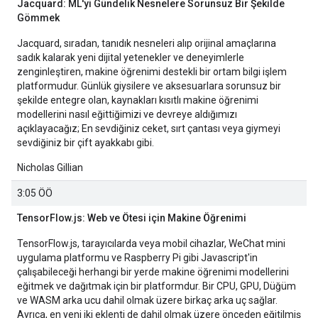
Jacquard: ML'yi Gündelik Nesnelere Sorunsuz Bir Şekilde
Gömmek
Jacquard, sıradan, tanıdık nesneleri alıp orijinal amaçlarına
sadık kalarak yeni dijital yetenekler ve deneyimlerle
zenginleştiren, makine öğrenimi destekli bir ortam bilgi işlem
platformudur. Günlük giysilere ve aksesuarlara sorunsuz bir
şekilde entegre olan, kaynakları kısıtlı makine öğrenimi
modellerini nasıl eğittiğimizi ve devreye aldığımızı
açıklayacağız; En sevdiğiniz ceket, sırt çantası veya giymeyi
sevdiğiniz bir çift ayakkabı gibi.
Nicholas Gillian
3:05 ÖÖ
TensorFlow.js: Web ve Ötesi için Makine Öğrenimi
TensorFlow.js, tarayıcılarda veya mobil cihazlar, WeChat mini
uygulama platformu ve Raspberry Pi gibi Javascript'in
çalışabileceği herhangi bir yerde makine öğrenimi modellerini
eğitmek ve dağıtmak için bir platformdur. Bir CPU, GPU, Düğüm
ve WASM arka ucu dahil olmak üzere birkaç arka uç sağlar.
Ayrıca, en yeni iki eklenti de dahil olmak üzere önceden eğitilmiş