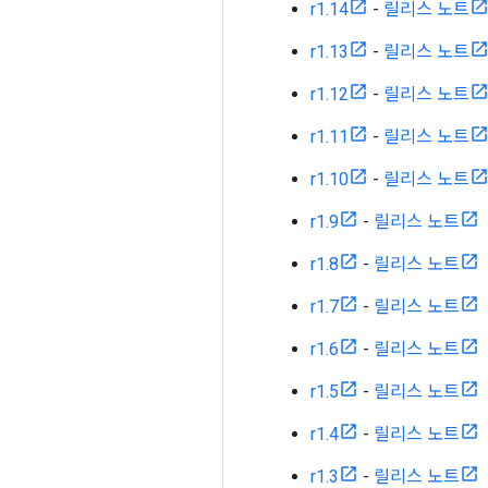
r1.14
-
릴리스 노트
r1.13
-
릴리스 노트
r1.12
-
릴리스 노트
r1.11
-
릴리스 노트
r1.10
-
릴리스 노트
r1.9
-
릴리스 노트
r1.8
-
릴리스 노트
r1.7
-
릴리스 노트
r1.6
-
릴리스 노트
r1.5
-
릴리스 노트
r1.4
-
릴리스 노트
r1.3
-
릴리스 노트