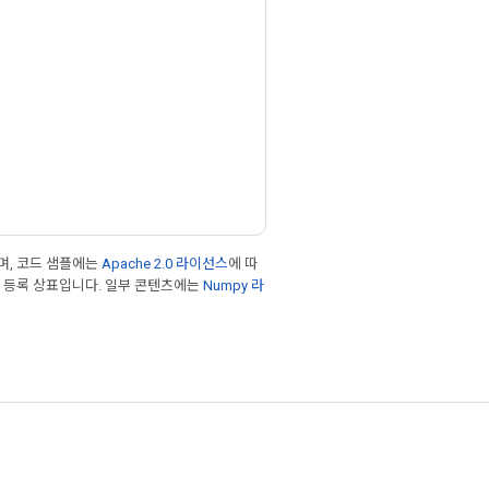
며, 코드 샘플에는
Apache 2.0 라이선스
에 따
열사의 등록 상표입니다. 일부 콘텐츠에는
Numpy 라