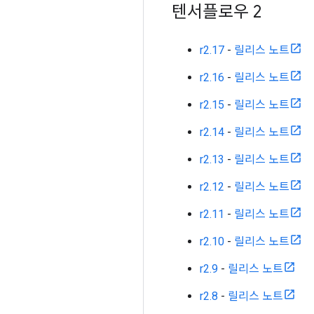
텐서플로우 2
r2.17
-
릴리스 노트
r2.16
-
릴리스 노트
r2.15
-
릴리스 노트
r2.14
-
릴리스 노트
r2.13
-
릴리스 노트
r2.12
-
릴리스 노트
r2.11
-
릴리스 노트
r2.10
-
릴리스 노트
r2.9
-
릴리스 노트
r2.8
-
릴리스 노트