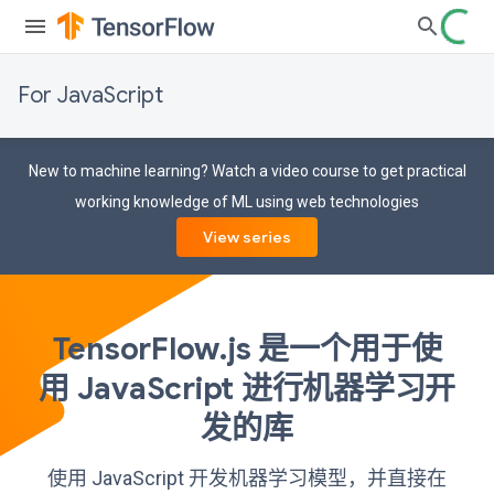
For JavaScript
New to machine learning? Watch a video course to get practical
working knowledge of ML using web technologies
View series
TensorFlow.js 是一个用于使
用 JavaScript 进行机器学习开
发的库
使用 JavaScript 开发机器学习模型，并直接在