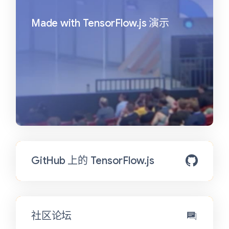
Made with TensorFlow.js 演示
GitHub 上的 TensorFlow.js
社区论坛