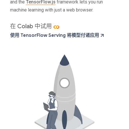
and the
TensorFlow.js
framework lets you run
machine learning with just a web browser.
在 Colab 中试用
使用 TensorFlow Serving 将模型付诸应用