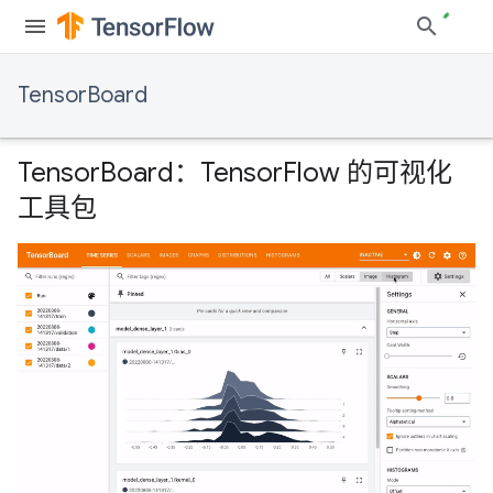
TensorBoard
TensorBoard：TensorFlow 的可视化
工具包