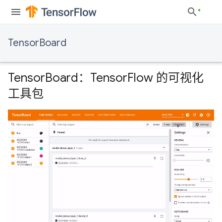
TensorBoard
TensorBoard：TensorFlow 的可视化
工具包