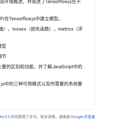
以及环境概述，并简述了Tensorflow.js在不
在Tensorflow.js中建立模型。
），losses（损失函数），metrics（评
模型
细节
eras'主要的区别和功能，并了解JavaScript中的
Node.js中的三种可用模式以及所需要的系统要
he 2.0 许可
获得了许可。有关详情，请参阅
Google 开发者