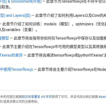
(平台) & Environment(环境)
— 此章节为Tensorflow.js在不同平台
的取舍。
型) and Layers(层)
— 此章节介绍了如何利用Layers以及Core的API
— 此章节介绍了如何训练：models（模型），optimizers（优化器
variables（变量）。
载模型
— 此章节将会指导你如何在Tensorflow.js中保存以及加载
— 此章节主要介绍在Tensorflow.js中可用的模型类型以及其转换
tf.keras的差异
— 此章节将会阐述tensorflow.js和python'tf.k
 中使用Tensorflow.js
— 此章节将会主要介绍Tensorflow.js在
面中的内容已根据
知识共享署名 4.0 许可
获得了许可，并且代码示例已根据
Apac
acle 和/或其关联公司的注册商标。