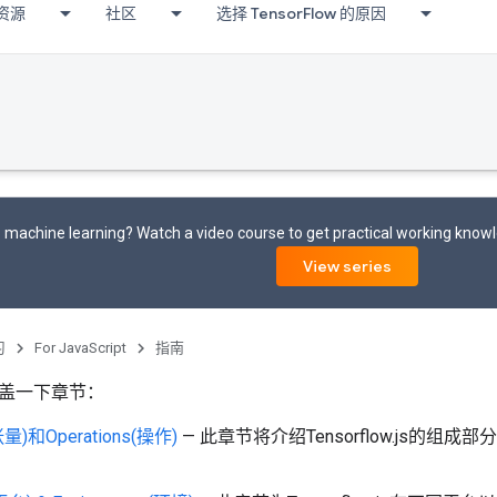
资源
社区
选择 TensorFlow 的原因
 machine learning? Watch a video course to get practical working know
View series
习
For JavaScript
指南
盖一下章节：
张量)和Operations(操作)
— 此章节将介绍Tensorflow.js的组成