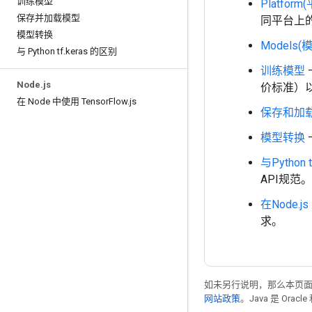
训练模型
Platform
保存并加载模型
同平台上
模型转换
Models(模
与 Python tf
.
keras 的区别
训练模型
Node
.
js
价标准）以及
在 Node 中使用 Tensor
Flow
.
js
保存和加
模型转换
与Python 
API规范。
在Node.js
求。
如未另行说明，那么本页
网站政策
。Java 是 Or