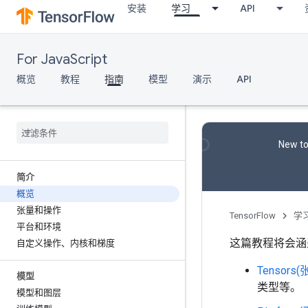
安装
学习
API
For JavaScript
概览
教程
指南
模型
演示
API
New to
简介
概览
张量和操作
TensorFlow
学
平台和环境
这篇教程将会涵
自定义操作、内核和梯度
Tensors(
模型
类型等。
模型和图层