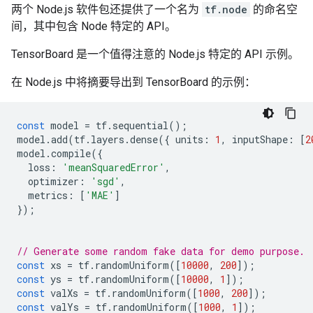
两个 Node.js 软件包还提供了一个名为
tf.node
的命名空
间，其中包含 Node 特定的 API。
TensorBoard 是一个值得注意的 Node.js 特定的 API 示例。
在 Node.js 中将摘要导出到 TensorBoard 的示例：
const
model
=
tf
.
sequential
();
model
.
add
(
tf
.
layers
.
dense
({
units
:
1
,
inputShape
:
[
2
model
.
compile
({
loss
:
'meanSquaredError'
,
optimizer
:
'sgd'
,
metrics
:
[
'MAE'
]
});
// Generate some random fake data for demo purpose.
const
xs
=
tf
.
randomUniform
([
10000
,
200
]);
const
ys
=
tf
.
randomUniform
([
10000
,
1
]);
const
valXs
=
tf
.
randomUniform
([
1000
,
200
]);
const
valYs
=
tf
.
randomUniform
([
1000
,
1
]);