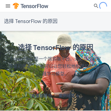
选择 TensorFlow 的原因
Airbnb
Deepmind
Sinovation
WPS
Coca
Lenovo
Fluent
China
Cola
Mobile
选择 TensorFlow 的原因
TensorFlow 是一个端到端平台，无论您是专家
还是初学者，它都可以让您轻松地构建和部署机
器学习模型。
观看视频
案例研究