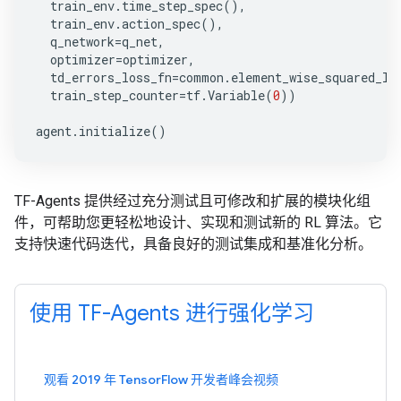
train_env
.
time_step_spec
(),
train_env
.
action_spec
(),
q_network
=
q_net
,
optimizer
=
optimizer
,
td_errors_loss_fn
=
common
.
element_wise_squared_lo
train_step_counter
=
tf
.
Variable
(
0
))
agent
.
initialize
()
TF-Agents 提供经过充分测试且可修改和扩展的模块化组
件，可帮助您更轻松地设计、实现和测试新的 RL 算法。它
支持快速代码迭代，具备良好的测试集成和基准化分析。
使用 TF-Agents 进行强化学习
观看 2019 年 TensorFlow 开发者峰会视频