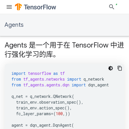
Agents
Agents 是一个用于在 TensorFlow 中进
行强化学习的库。
import
tensorflow
as
tf
from
tf_agents.networks
import
q_network
from
tf_agents.agents.dqn
import
dqn_agent
q_net
=
q_network
.
QNetwork
(
train_env
.
observation_spec
(),
train_env
.
action_spec
(),
fc_layer_params
=
(
100
,))
agent
=
dqn_agent
.
DqnAgent
(