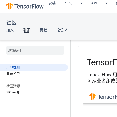
安装
学习
API
社区
加入
群组
贡献
论坛 ↗
Tensor
用户群组
邮寄名单
TensorFl
习从业者组成的
社区资源
SIG 手册