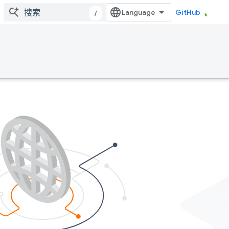
GitHub
/