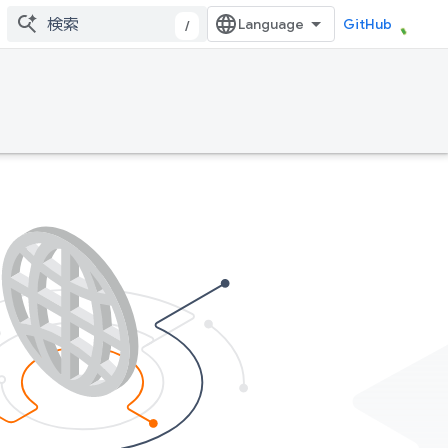
GitHub
/