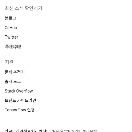
최신 소식 확인하기
블로그
GitHub
Twitter
哔哩哔哩
지원
문제 추적기
출시 노트
Stack Overflow
브랜드 가이드라인
TensorFlow 인용
약관
개인정보처리방침
ICP证合字B2-20070004号