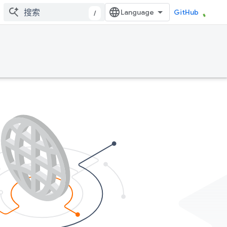
GitHub
/