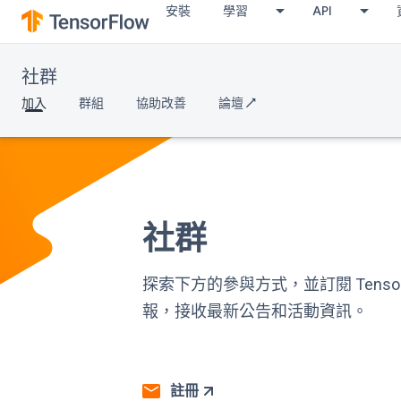
安裝
學習
API
社群
加入
群組
協助改善
論壇 ↗
社群
探索下方的參與方式，並訂閱 TensorF
報，接收最新公告和活動資訊。
註冊