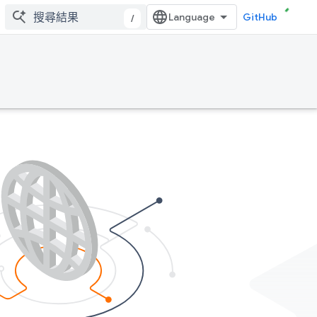
GitHub
/