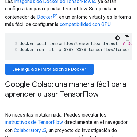
Las
imágenes de Docker de TensorFlow
ya están
configuradas para ejecutar TensorFlow. Se ejecuta un
contenedor de
Docker
en un entorno virtual y es la forma
más fácil de configurar la
compatibilidad con GPU
.
docker
pull
tensorflow/tensorflow:latest
# Dow
docker run -it -p 8888:8888 tensorflow/tensorfl
Lee la guía de instalación de Docker
Google Colab: una manera fácil para
aprender a usar Tensor
Flow
No necesitas instalar nada. Puedes ejecutar los
instructivos de TensorFlow
directamente en el navegador
con
Colaboratory
, un proyecto de investigación de