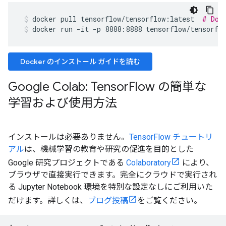
docker
pull
tensorflow/tensorflow:latest
# Dow
docker run -it -p 8888:8888 tensorflow/tensorfl
Docker のインストール ガイドを読む
Google Colab: Tensor
Flow の簡単な
学習および使用方法
インストールは必要ありません。
TensorFlow チュートリ
アル
は、機械学習の教育や研究の促進を目的とした
Google 研究プロジェクトである
Colaboratory
により、
ブラウザで直接実行できます。完全にクラウドで実行され
る Jupyter Notebook 環境を特別な設定なしにご利用いた
だけます。詳しくは、
ブログ投稿
をご覧ください。