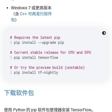
Windows 7 或更高版本
（含
C++ 可再发行软件
包
）
# Requires the latest pip
pip
install
--upgrade
pip
# Current stable release for CPU and GPU
pip
install
tensorflow
# Or try the preview build (unstable)
pip
install
tf-nightly
下载软件包
使用 Python 的 pip 软件包管理器安装 TensorFlow。