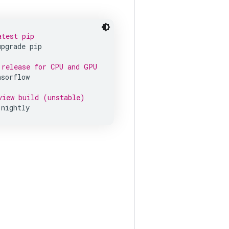
atest pip
upgrade
pip
 release for CPU and GPU
nsorflow
view build (unstable)
-nightly