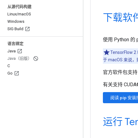
从源代码构建
下载软
Linux
/
mac
OS
Windows
SIG Build
使用 Python 的
语言绑定
Java
TensorFlo
Java（旧版）
于 macOS 来说，
C
官方软件包支持 Ub
Go
有关支持 CUD
阅读 pip 安
运行 Ten