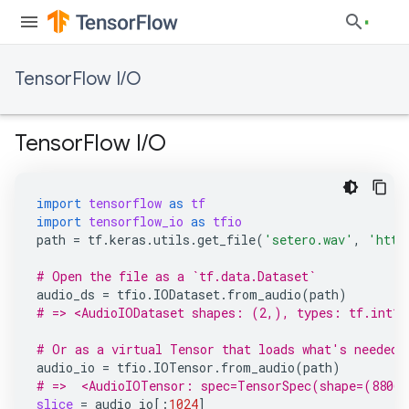
TensorFlow I/O
TensorFlow I/O
import
tensorflow
as
tf
import
tensorflow_io
as
tfio
path
=
tf
.
keras
.
utils
.
get_file
(
'setero.wav'
,
'http
# Open the file as a `tf.data.Dataset`
audio_ds
=
tfio
.
IODataset
.
from_audio
(
path
)
# => <AudioIODataset shapes: (2,), types: tf.int16
# Or as a virtual Tensor that loads what's needed.
audio_io
=
tfio
.
IOTensor
.
from_audio
(
path
)
# =>  <AudioIOTensor: spec=TensorSpec(shape=(88064
slice
=
audio_io
[:
1024
]