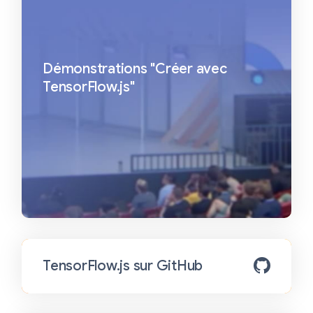
Démonstrations "Créer avec
TensorFlow.js"
TensorFlow.js sur GitHub