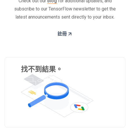
Check out our
blog
for additional updates, and
subscribe to our TensorFlow newsletter to get the
latest announcements sent directly to your inbox.
註冊
找不到結果。