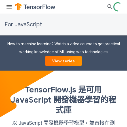
For JavaScript
New to machine learning? Watch a video course to get practical
working knowledge of ML using web technologies
View series
TensorFlow.js 是可用
JavaScript 開發機器學習的程
式庫
以 JavaScript 開發機器學習模型，並直接在瀏