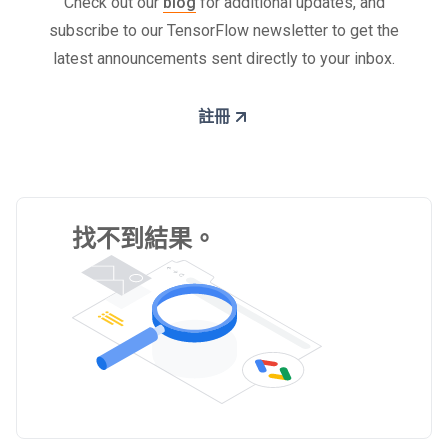
Check out our
blog
for additional updates, and
subscribe to our TensorFlow newsletter to get the
latest announcements sent directly to your inbox.
註冊
找不到結果。