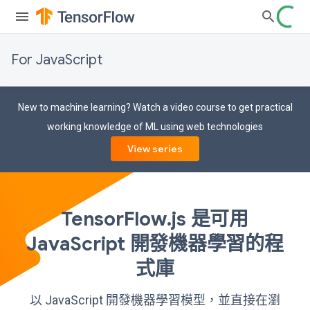
For JavaScript
New to machine learning? Watch a video course to get practical
working knowledge of ML using web technologies
View series
TensorFlow.js 是可用
JavaScript 開發機器學習的程
式庫
以 JavaScript 開發機器學習模型，並直接在瀏