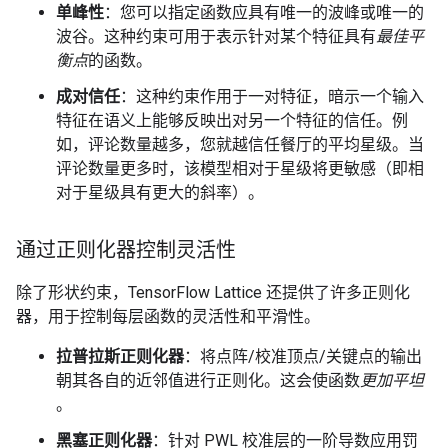
单峰性
：您可以指定函数应具有唯一的波峰或唯一的
波谷。这种约束可用于表示针对某个特征具有
最佳平
衡点
的函数。
成对信任
：这种约束作用于一对特征，暗示一个输入
特征在语义上能够反映出对另一个特征的信任。例
如，评论数量越多，您就越信任餐厅的平均星级。当
评论数量更多时，该模型相对于星级将更敏感（即相
对于星级具有更大的斜率）。
通过正则化器控制灵活性
除了形状约束，TensorFlow Lattice 还提供了许多正则化
器，用于控制每层函数的灵活性和平滑性。
拉普拉斯正则化器
：将点阵/校准顶点/关键点的输出
朝其各自的近邻值进行正则化。这会使函数
更加平坦
。
黑塞正则化器
：针对 PWL 校准层的一阶导数应用罚