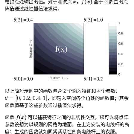
f
(
x
)
格顶点处输出的值。对于测试点
，
基于
周围的点
x
x
阵值通过线性插值法求得。
以上简短示例中的函数包含 2 个输入特征和 4 个参数：
θ
=
[
0
,
0.2
,
0.4
,
1
]
，即输入空间各个角处的函数值；其余
函数值基于这些参数通过插值法求得。
f
(
x
)
函数
可以捕获特征之间的非线性交互。您可以将点阵
参数设想为以规则的网格为地面，在上方安装的电线杆的高
度；生成的函数就如同紧紧系在四条电线杆上的衣服。